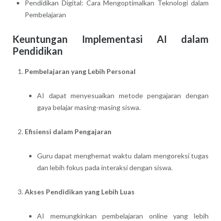
Pendidikan Digital: Cara Mengoptimalkan Teknologi dalam
Pembelajaran
Keuntungan Implementasi AI dalam
Pendidikan
Pembelajaran yang Lebih Personal
AI dapat menyesuaikan metode pengajaran dengan
gaya belajar masing-masing siswa.
Efisiensi dalam Pengajaran
Guru dapat menghemat waktu dalam mengoreksi tugas
dan lebih fokus pada interaksi dengan siswa.
Akses Pendidikan yang Lebih Luas
AI memungkinkan pembelajaran online yang lebih