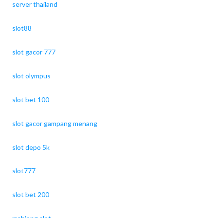
server thailand
slot88
slot gacor 777
slot olympus
slot bet 100
slot gacor gampang menang
slot depo 5k
slot777
slot bet 200