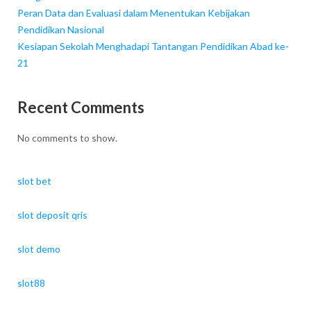
Peran Data dan Evaluasi dalam Menentukan Kebijakan
Pendidikan Nasional
Kesiapan Sekolah Menghadapi Tantangan Pendidikan Abad ke-
21
Recent Comments
No comments to show.
slot bet
slot deposit qris
slot demo
slot88