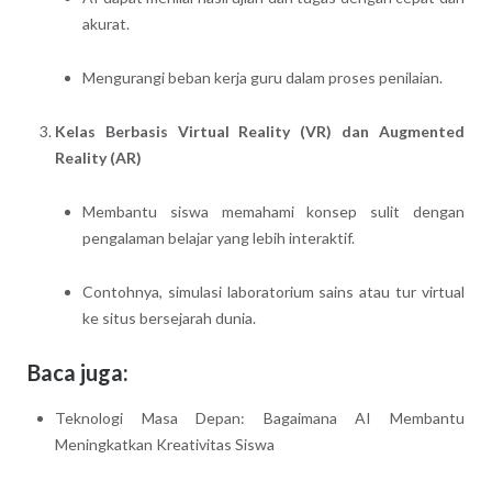
akurat.
Mengurangi beban kerja guru dalam proses penilaian.
Kelas Berbasis Virtual Reality (VR) dan Augmented
Reality (AR)
Membantu siswa memahami konsep sulit dengan
pengalaman belajar yang lebih interaktif.
Contohnya, simulasi laboratorium sains atau tur virtual
ke situs bersejarah dunia.
Baca juga:
Teknologi Masa Depan: Bagaimana AI Membantu
Meningkatkan Kreativitas Siswa