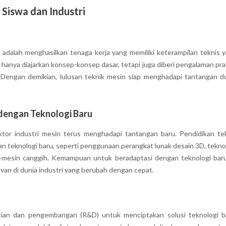
Siswa dan Industri
 adalah menghasilkan tenaga kerja yang memiliki keterampilan teknis 
k hanya diajarkan konsep-konsep dasar, tetapi juga diberi pengalaman pra
m. Dengan demikian, lulusan teknik mesin siap menghadapi tantangan d
engan Teknologi Baru
tor industri mesin terus menghadapi tantangan baru. Pendidikan te
n teknologi baru, seperti penggunaan perangkat lunak desain 3D, tekno
-mesin canggih. Kemampuan untuk beradaptasi dengan teknologi baru
van di dunia industri yang berubah dengan cepat.
litian dan pengembangan (R&D) untuk menciptakan solusi teknologi b