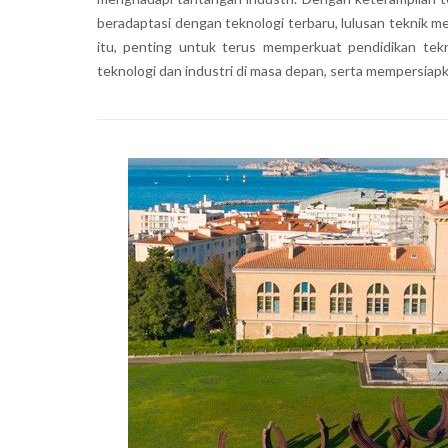
beradaptasi dengan teknologi terbaru, lulusan teknik mes
itu, penting untuk terus memperkuat pendidikan tek
teknologi dan industri di masa depan, serta mempersiap