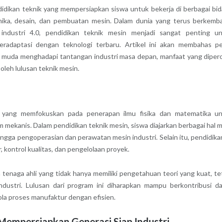
didikan teknik yang mempersiapkan siswa untuk bekerja di berbagai bi
anika, desain, dan pembuatan mesin. Dalam dunia yang terus berkemb
ndustri 4.0, pendidikan teknik mesin menjadi sangat penting u
eradaptasi dengan teknologi terbaru. Artikel ini akan membahas p
 muda menghadapi tantangan industri masa depan, manfaat yang diper
 oleh lulusan teknik mesin.
n yang memfokuskan pada penerapan ilmu fisika dan matematika u
mekanis. Dalam pendidikan teknik mesin, siswa diajarkan berbagai hal m
hingga pengoperasian dan perawatan mesin industri. Selain itu, pendidikan
kontrol kualitas, dan pengelolaan proyek.
tenaga ahli yang tidak hanya memiliki pengetahuan teori yang kuat, te
ndustri. Lulusan dari program ini diharapkan mampu berkontribusi d
a proses manufaktur dengan efisien.
Mempersiapkan Generasi Siap Industri