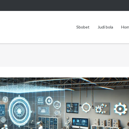
Sbobet
Judi bola
Ho