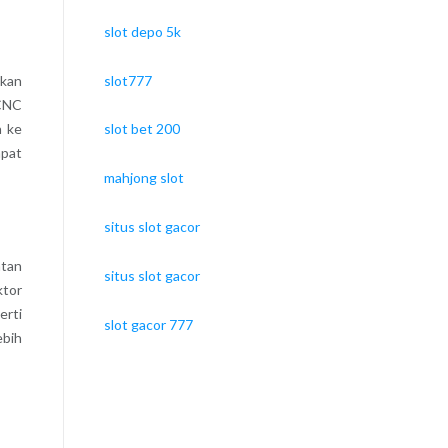
slot depo 5k
slot777
hkan
 CNC
n ke
slot bet 200
apat
mahjong slot
situs slot gacor
atan
situs slot gacor
ktor
erti
slot gacor 777
ebih