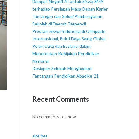
Dampak Negatif AI untuk Siswa SMA
terhadap Persiapan Masa Depan Karier
Tantangan dan Solusi Pembangunan
Sekolah di Daerah Terpencil
Prestasi Siswa Indonesia di Olimpiade
Internasional, Bukti Daya Saing Global
Peran Data dan Evaluasi dalam
Menentukan Kebijakan Pendidikan
Nasional
Kesiapan Sekolah Menghadapi
Tantangan Pendidikan Abad ke-21
Recent Comments
No comments to show.
slot bet