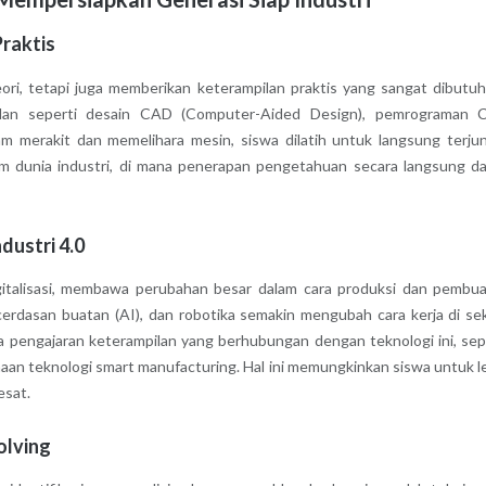
raktis
ori, tetapi juga memberikan keterampilan praktis yang sangat dibutu
pilan seperti desain CAD (Computer-Aided Design), pemrograman
am merakit dan memelihara mesin, siswa dilatih untuk langsung terju
lam dunia industri, di mana penerapan pengetahuan secara langsung d
ustri 4.0
igitalisasi, membawa perubahan besar dalam cara produksi dan pembu
ecerdasan buatan (AI), dan robotika semakin mengubah cara kerja di se
a pengajaran keterampilan yang berhubungan dengan teknologi ini, sep
aan teknologi smart manufacturing. Hal ini memungkinkan siswa untuk l
esat.
lving