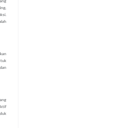
yang
ing,
ksi.
alah
rkan
ntuk
 dan
yang
ktif
oduk