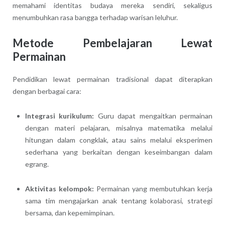
memahami identitas budaya mereka sendiri, sekaligus
menumbuhkan rasa bangga terhadap warisan leluhur.
Metode Pembelajaran Lewat
Permainan
Pendidikan lewat permainan tradisional dapat diterapkan
dengan berbagai cara:
Integrasi kurikulum:
Guru dapat mengaitkan permainan
dengan materi pelajaran, misalnya matematika melalui
hitungan dalam congklak, atau sains melalui eksperimen
sederhana yang berkaitan dengan keseimbangan dalam
egrang.
Aktivitas kelompok:
Permainan yang membutuhkan kerja
sama tim mengajarkan anak tentang kolaborasi, strategi
bersama, dan kepemimpinan.