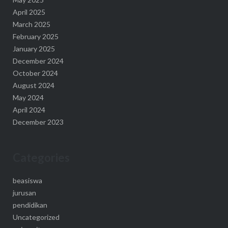
April 2025
March 2025
February 2025
January 2025
December 2024
October 2024
August 2024
May 2024
April 2024
December 2023
Categories
beasiswa
jurusan
pendidikan
Uncategorized