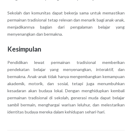
Sekolah dan komunitas dapat bekerja sama untuk memastikan
permainan tradisional tetap relevan dan menarik bagi anak-anak,
menjadikannya bagian dari pengalaman belajar yang
menyenangkan dan bermakna.
Kesimpulan
Pendidikan lewat permainan tradisional memberikan
pendekatan belajar yang menyenangkan, interaktif, dan
bermakna. Anak-anak tidak hanya mengembangkan kemampuan
akademik, motorik, dan sosial, tetapi juga menumbuhkan
kesadaran akan budaya lokal. Dengan menghidupkan kembali
permainan tradisional di sekolah, generasi muda dapat belajar
sambil bermain, menghargai warisan leluhur, dan melestarikan
identitas budaya mereka dalam kehidupan sehari-hari.