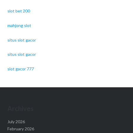
slot bet 200
mahjong slot
situs slot gacor
situs slot gacor
slot gacor 777
Archives
July 2026
February 2026