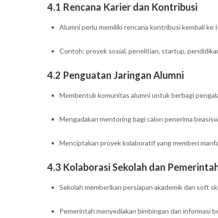
4.1 Rencana Karier dan Kontribusi
Alumni perlu memiliki rencana kontribusi kembali ke 
Contoh: proyek sosial, penelitian, startup, pendidik
4.2 Penguatan Jaringan Alumni
Membentuk komunitas alumni untuk berbagi penga
Mengadakan mentoring bagi calon penerima beasis
Menciptakan proyek kolaboratif yang memberi manfa
4.3 Kolaborasi Sekolah dan Pemerinta
Sekolah memberikan persiapan akademik dan soft ski
Pemerintah menyediakan bimbingan dan informasi b