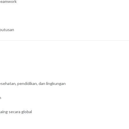
 teamwork
eputusan
esehatan, pendidikan, dan lingkungan
n
ng secara global