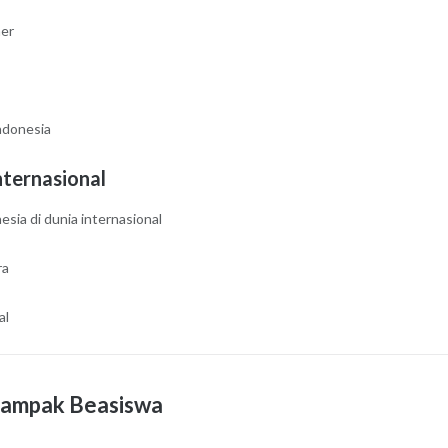
ner
ndonesia
nternasional
sia di dunia internasional
ra
al
Dampak Beasiswa