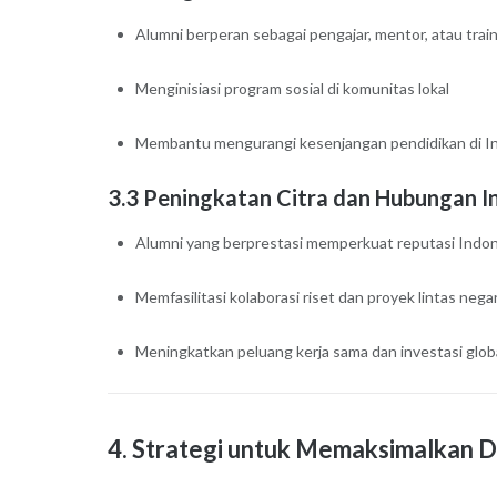
Alumni berperan sebagai pengajar, mentor, atau trai
Menginisiasi program sosial di komunitas lokal
Membantu mengurangi kesenjangan pendidikan di I
3.3 Peningkatan Citra dan Hubungan I
Alumni yang berprestasi memperkuat reputasi Indone
Memfasilitasi kolaborasi riset dan proyek lintas nega
Meningkatkan peluang kerja sama dan investasi glob
4. Strategi untuk Memaksimalkan 