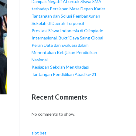
Dampak Negatif AI untuk Siswa SMA
terhadap Persiapan Masa Depan Karier
Tantangan dan Solusi Pembangunan
Sekolah di Daerah Terpencil
Prestasi Siswa Indonesia di Olimpiade
Internasional, Bukti Daya Saing Global
Peran Data dan Evaluasi dalam
Menentukan Kebijakan Pendidikan
Nasional
Kesiapan Sekolah Menghadapi
Tantangan Pendidikan Abad ke-21
Recent Comments
No comments to show.
slot bet