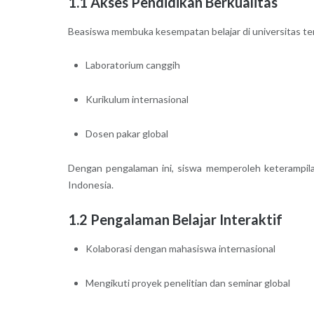
1.1 Akses Pendidikan Berkualitas
Beasiswa membuka kesempatan belajar di universitas ter
Laboratorium canggih
Kurikulum internasional
Dosen pakar global
Dengan pengalaman ini, siswa memperoleh keterampilan 
Indonesia.
1.2 Pengalaman Belajar Interaktif
Kolaborasi dengan mahasiswa internasional
Mengikuti proyek penelitian dan seminar global