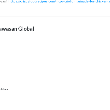
ovasi
https://crispyfoodrecipes.com/mojo-criollo-marinade-for-chicken-
Wawasan Global
litan