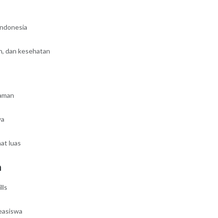
Indonesia
an, dan kesehatan
laman
wa
at luas
h
lls
easiswa