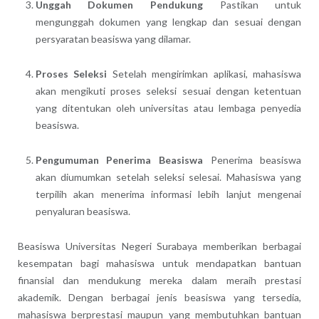
Unggah Dokumen Pendukung
Pastikan untuk
mengunggah dokumen yang lengkap dan sesuai dengan
persyaratan beasiswa yang dilamar.
Proses Seleksi
Setelah mengirimkan aplikasi, mahasiswa
akan mengikuti proses seleksi sesuai dengan ketentuan
yang ditentukan oleh universitas atau lembaga penyedia
beasiswa.
Pengumuman Penerima Beasiswa
Penerima beasiswa
akan diumumkan setelah seleksi selesai. Mahasiswa yang
terpilih akan menerima informasi lebih lanjut mengenai
penyaluran beasiswa.
Beasiswa Universitas Negeri Surabaya memberikan berbagai
kesempatan bagi mahasiswa untuk mendapatkan bantuan
finansial dan mendukung mereka dalam meraih prestasi
akademik. Dengan berbagai jenis beasiswa yang tersedia,
mahasiswa berprestasi maupun yang membutuhkan bantuan