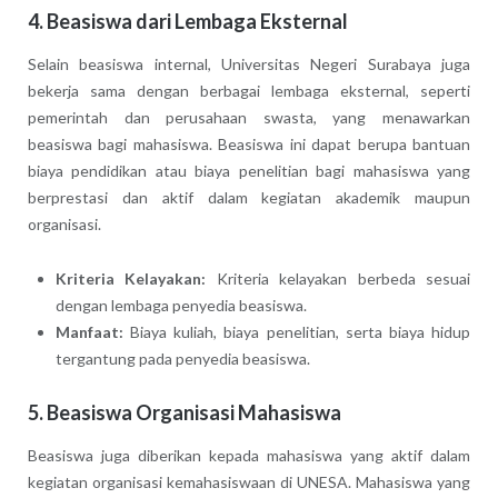
4. Beasiswa dari Lembaga Eksternal
Selain beasiswa internal, Universitas Negeri Surabaya juga
bekerja sama dengan berbagai lembaga eksternal, seperti
pemerintah dan perusahaan swasta, yang menawarkan
beasiswa bagi mahasiswa. Beasiswa ini dapat berupa bantuan
biaya pendidikan atau biaya penelitian bagi mahasiswa yang
berprestasi dan aktif dalam kegiatan akademik maupun
organisasi.
Kriteria Kelayakan:
Kriteria kelayakan berbeda sesuai
dengan lembaga penyedia beasiswa.
Manfaat:
Biaya kuliah, biaya penelitian, serta biaya hidup
tergantung pada penyedia beasiswa.
5. Beasiswa Organisasi Mahasiswa
Beasiswa juga diberikan kepada mahasiswa yang aktif dalam
kegiatan organisasi kemahasiswaan di UNESA. Mahasiswa yang