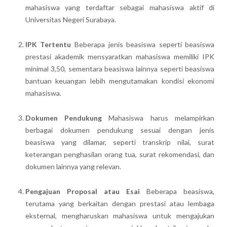
mahasiswa yang terdaftar sebagai mahasiswa aktif di
Universitas Negeri Surabaya.
IPK Tertentu
Beberapa jenis beasiswa seperti beasiswa
prestasi akademik mensyaratkan mahasiswa memiliki IPK
minimal 3,50, sementara beasiswa lainnya seperti beasiswa
bantuan keuangan lebih mengutamakan kondisi ekonomi
mahasiswa.
Dokumen Pendukung
Mahasiswa harus melampirkan
berbagai dokumen pendukung sesuai dengan jenis
beasiswa yang dilamar, seperti transkrip nilai, surat
keterangan penghasilan orang tua, surat rekomendasi, dan
dokumen lainnya yang relevan.
Pengajuan Proposal atau Esai
Beberapa beasiswa,
terutama yang berkaitan dengan prestasi atau lembaga
eksternal, mengharuskan mahasiswa untuk mengajukan