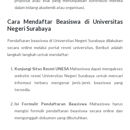
proposal atau esai yang menunjukkan kontribusi mereka
dalam bidang akademik atau organisasi.
Cara Mendaftar Beasiswa di Universitas
Negeri Surabaya
Pendaftaran beasiswa di Universitas Negeri Surabaya dilakukan
secara online melalui portal resmi universitas. Berikut adalah
langkah-langkah untuk mendaftar:
Kunjungi Situs Resmi UNESA
Mahasiswa dapat mengakses
website resmi Universitas Negeri Surabaya untuk mencari
informasi terbaru mengenai jenis-jenis beasiswa yang
tersedia.
Isi Formulir Pendaftaran Beasiswa
Mahasiswa harus
mengisi formulir pendaftaran beasiswa secara online dan
mengunggah dokumen yang dibutuhkan.