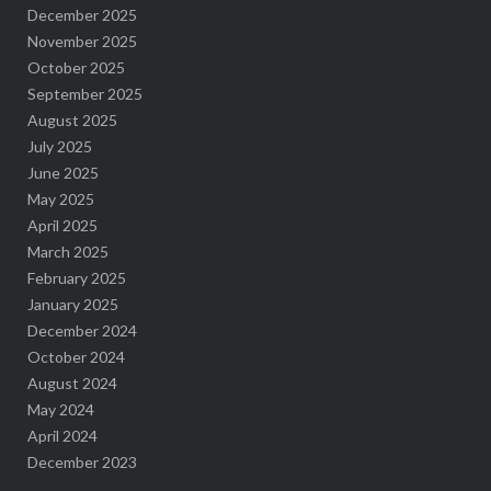
December 2025
November 2025
October 2025
September 2025
August 2025
July 2025
June 2025
May 2025
April 2025
March 2025
February 2025
January 2025
December 2024
October 2024
August 2024
May 2024
April 2024
December 2023