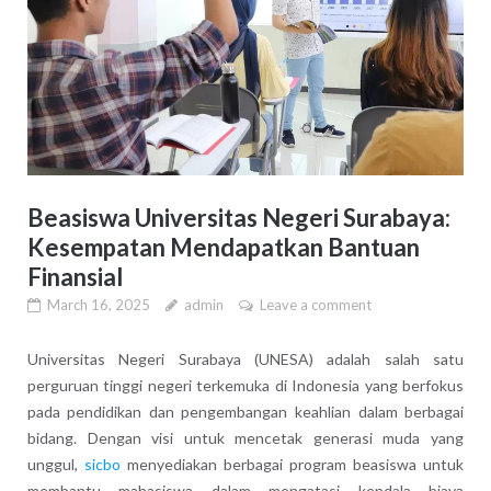
Beasiswa Universitas Negeri Surabaya:
Kesempatan Mendapatkan Bantuan
Finansial
March 16, 2025
admin
Leave a comment
Universitas Negeri Surabaya (UNESA) adalah salah satu
perguruan tinggi negeri terkemuka di Indonesia yang berfokus
pada pendidikan dan pengembangan keahlian dalam berbagai
bidang. Dengan visi untuk mencetak generasi muda yang
unggul,
sicbo
menyediakan berbagai program beasiswa untuk
membantu mahasiswa dalam mengatasi kendala biaya