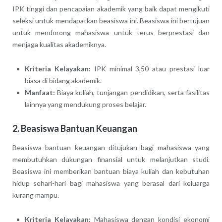
IPK tinggi dan pencapaian akademik yang baik dapat mengikuti
seleksi untuk mendapatkan beasiswa ini. Beasiswa ini bertujuan
untuk mendorong mahasiswa untuk terus berprestasi dan
menjaga kualitas akademiknya.
Kriteria Kelayakan:
IPK minimal 3,50 atau prestasi luar
biasa di bidang akademik.
Manfaat:
Biaya kuliah, tunjangan pendidikan, serta fasilitas
lainnya yang mendukung proses belajar.
2. Beasiswa Bantuan Keuangan
Beasiswa bantuan keuangan ditujukan bagi mahasiswa yang
membutuhkan dukungan finansial untuk melanjutkan studi.
Beasiswa ini memberikan bantuan biaya kuliah dan kebutuhan
hidup sehari-hari bagi mahasiswa yang berasal dari keluarga
kurang mampu.
Kriteria Kelayakan:
Mahasiswa dengan kondisi ekonomi