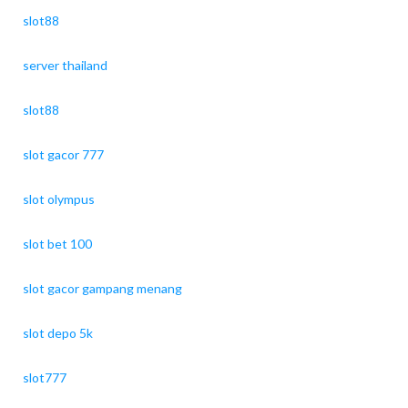
slot88
server thailand
slot88
slot gacor 777
slot olympus
slot bet 100
slot gacor gampang menang
slot depo 5k
slot777