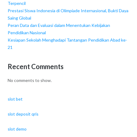
Terpencil
Prestasi Siswa Indonesia di Olimpiade Internasional, Bukti Daya
Saing Global
Peran Data dan Evaluasi dalam Menentukan Kebijakan
Pendidikan Nasional
Kesiapan Sekolah Menghadapi Tantangan Pendidikan Abad ke-
21
Recent Comments
No comments to show.
slot bet
slot deposit qris
slot demo