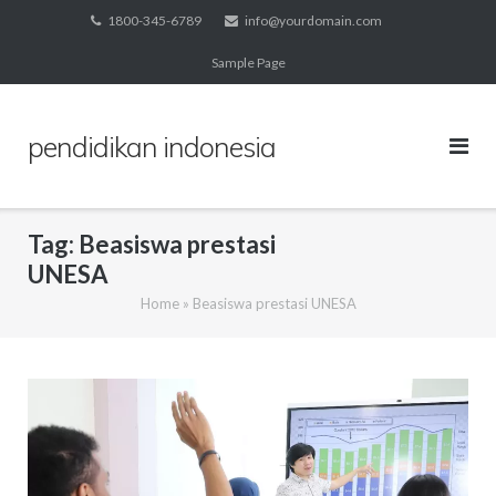
Skip
1800-345-6789
info@yourdomain.com
to
Sample Page
content
pendidikan indonesia
Tag:
Beasiswa prestasi
UNESA
Home
»
Beasiswa prestasi UNESA