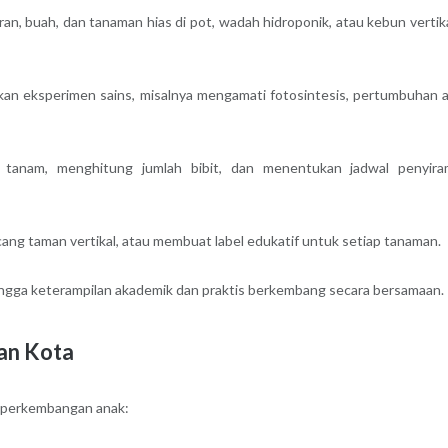
n, buah, dan tanaman hias di pot, wadah hidroponik, atau kebun vertika
an eksperimen sains, misalnya mengamati fotosintesis, pertumbuhan a
tanam, menghitung jumlah bibit, dan menentukan jadwal penyira
ng taman vertikal, atau membuat label edukatif untuk setiap tanaman.
ingga keterampilan akademik dan praktis berkembang secara bersamaan.
an Kota
i perkembangan anak: