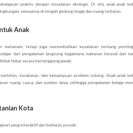
lajaran praktis dengan kesadaran ekologis. Di sini, anak-anak bel
gkungan, semuanya di tengah gedung tinggi dan ruang terbatas.
untuk Anak
lan menanam, tetapi juga menumbuhkan kesadaran tentang pentin
belajar dari pengalaman langsung bagaimana makanan berasal dari ta
hluk hidup secara bertanggung jawab.
kreativitas, kesabaran, dan kemampuan problem solving. Anak-anak bel
san ruang, cuaca, dan sumber daya, sehingga pengalaman belajar men
tanian Kota
ran yang interaktif dan berbasis proyek: