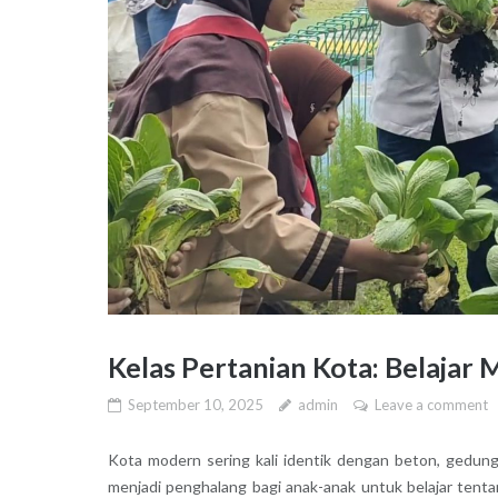
Kelas Pertanian Kota: Belajar
September 10, 2025
admin
Leave a comment
Kota modern sering kali identik dengan beton, gedung
menjadi penghalang bagi anak-anak untuk belajar tent