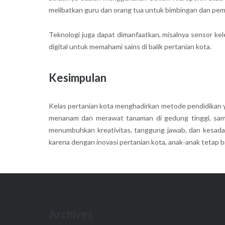
melibatkan guru dan orang tua untuk bimbingan dan peme
Teknologi juga dapat dimanfaatkan, misalnya sensor ke
digital untuk memahami sains di balik pertanian kota.
Kesimpulan
Kelas pertanian kota menghadirkan metode pendidikan ya
menanam dan merawat tanaman di gedung tinggi, sambi
menumbuhkan kreativitas, tanggung jawab, dan kesadaran 
karena dengan inovasi pertanian kota, anak-anak tetap bi
Archives