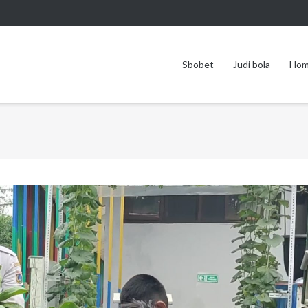
Sbobet
Judi bola
Ho