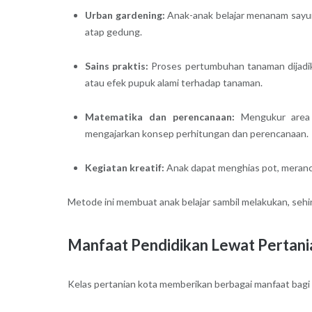
Urban gardening:
Anak-anak belajar menanam sayura
atap gedung.
Sains praktis:
Proses pertumbuhan tanaman dijadik
atau efek pupuk alami terhadap tanaman.
Matematika dan perencanaan:
Mengukur area 
mengajarkan konsep perhitungan dan perencanaan.
Kegiatan kreatif:
Anak dapat menghias pot, meranca
Metode ini membuat anak belajar sambil melakukan, seh
Manfaat Pendidikan Lewat Pertani
Kelas pertanian kota memberikan berbagai manfaat bag