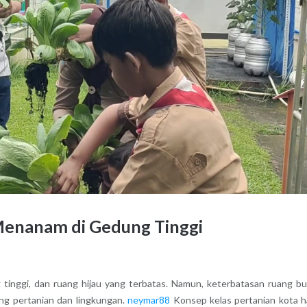
 Menanam di Gedung Tinggi
 tinggi, dan ruang hijau yang terbatas. Namun, keterbatasan ruang b
ang pertanian dan lingkungan.
neymar88
Konsep kelas pertanian kota h