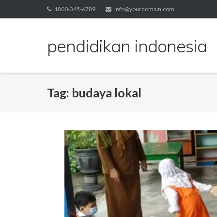
Skip
1800-345-6789
info@yourdomain.com
to
content
pendidikan indonesia
Tag:
budaya lokal