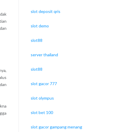
slot deposit qris
idak
tian
slot demo
 dan
slot88
server thailand
slot88
nya,
alus
slot gacor 777
 dan
slot olympus
akna
slot bet 100
ngga
slot gacor gampang menang