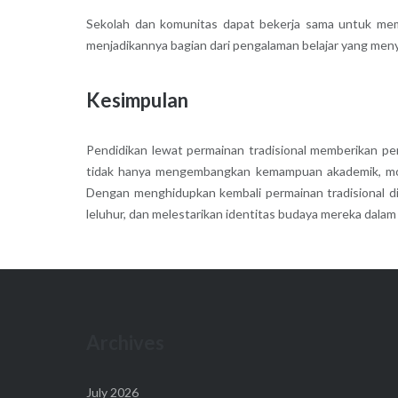
Sekolah dan komunitas dapat bekerja sama untuk mema
menjadikannya bagian dari pengalaman belajar yang me
Kesimpulan
Pendidikan lewat permainan tradisional memberikan pe
tidak hanya mengembangkan kemampuan akademik, moto
Dengan menghidupkan kembali permainan tradisional di
leluhur, dan melestarikan identitas budaya mereka dalam
Archives
July 2026