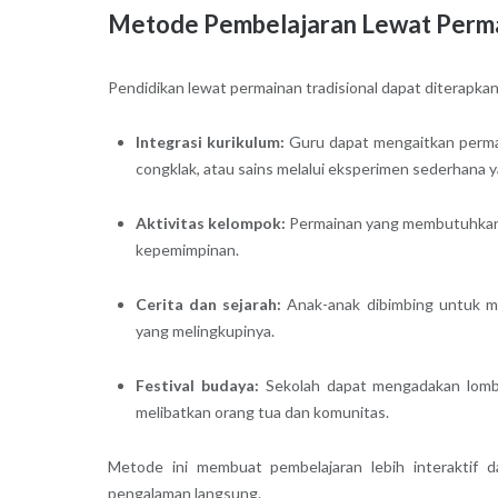
Metode Pembelajaran Lewat Perm
Pendidikan lewat permainan tradisional dapat diterapka
Integrasi kurikulum:
Guru dapat mengaitkan permai
congklak, atau sains melalui eksperimen sederhana
Aktivitas kelompok:
Permainan yang membutuhkan k
kepemimpinan.
Cerita dan sejarah:
Anak-anak dibimbing untuk me
yang melingkupinya.
Festival budaya:
Sekolah dapat mengadakan lomba p
melibatkan orang tua dan komunitas.
Metode ini membuat pembelajaran lebih interaktif
pengalaman langsung.