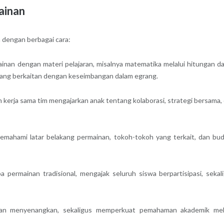
ainan
n dengan berbagai cara:
nan dengan materi pelajaran, misalnya matematika melalui hitungan d
 yang berkaitan dengan keseimbangan dalam egrang.
erja sama tim mengajarkan anak tentang kolaborasi, strategi bersama,
mahami latar belakang permainan, tokoh-tokoh yang terkait, dan bu
ermainan tradisional, mengajak seluruh siswa berpartisipasi, sekal
 dan menyenangkan, sekaligus memperkuat pemahaman akademik mel