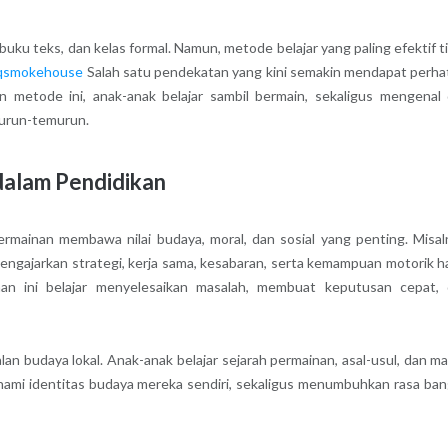
buku teks, dan kelas formal. Namun, metode belajar yang paling efektif t
bqsmokehouse
Salah satu pendekatan yang kini semakin mendapat perha
n metode ini, anak-anak belajar sambil bermain, sekaligus mengenal
turun-temurun.
dalam Pendidikan
ermainan membawa nilai budaya, moral, dan sosial yang penting. Misal
engajarkan strategi, kerja sama, kesabaran, serta kemampuan motorik h
an ini belajar menyelesaikan masalah, membuat keputusan cepat,
alan budaya lokal. Anak-anak belajar sejarah permainan, asal-usul, dan m
ahami identitas budaya mereka sendiri, sekaligus menumbuhkan rasa ba