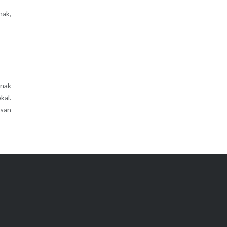
nak,
anak
kal.
isan