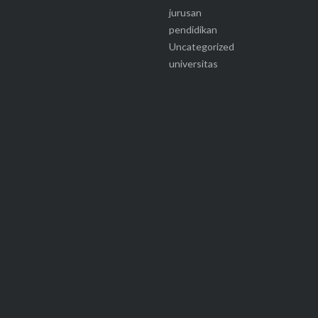
jurusan
pendidikan
Uncategorized
universitas