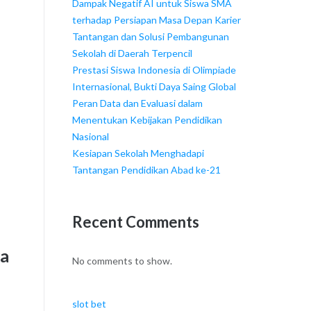
Dampak Negatif AI untuk Siswa SMA
terhadap Persiapan Masa Depan Karier
Tantangan dan Solusi Pembangunan
Sekolah di Daerah Terpencil
Prestasi Siswa Indonesia di Olimpiade
Internasional, Bukti Daya Saing Global
Peran Data dan Evaluasi dalam
Menentukan Kebijakan Pendidikan
Nasional
Kesiapan Sekolah Menghadapi
Tantangan Pendidikan Abad ke-21
Recent Comments
ya
No comments to show.
slot bet