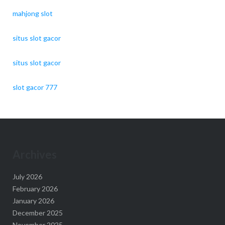
mahjong slot
situs slot gacor
situs slot gacor
slot gacor 777
Archives
July 2026
February 2026
January 2026
December 2025
November 2025