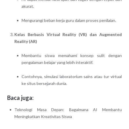
akurat.
Mengurangi beban kerja guru dalam proses penilaian.
Kelas Berbasis Virtual Reality (VR) dan Augmented
Reality (AR)
Membantu siswa memahami konsep sulit dengan
pengalaman belajar yang lebih interaktif.
Contohnya, simulasi laboratorium sains atau tur virtual
ke situs bersejarah dunia.
Baca juga:
Teknologi Masa Depan: Bagaimana AI Membantu
Meningkatkan Kreativitas Siswa