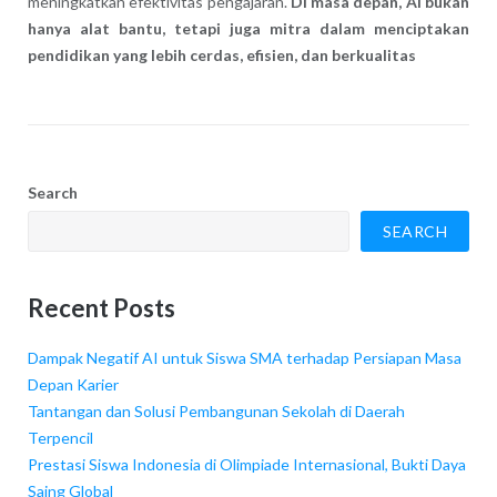
meningkatkan efektivitas pengajaran.
Di masa depan, AI bukan
hanya alat bantu, tetapi juga mitra dalam menciptakan
pendidikan yang lebih cerdas, efisien, dan berkualitas
Search
SEARCH
Recent Posts
Dampak Negatif AI untuk Siswa SMA terhadap Persiapan Masa
Depan Karier
Tantangan dan Solusi Pembangunan Sekolah di Daerah
Terpencil
Prestasi Siswa Indonesia di Olimpiade Internasional, Bukti Daya
Saing Global