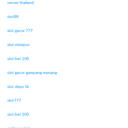
server thailand
slot88
slot gacor 777
slot olympus
slot bet 100
slot gacor gampang menang
slot depo 5k
slot777
slot bet 200