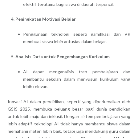
efektif, terutama bagi siswa di daerah terpencil.
Peningkatan Motivasi Belajar
Penggunaan teknologi seperti gamifikasi dan VR
membuat siswa lebih antusias dalam belajar.
Analisis Data untuk Pengembangan Kurikulum
AI dapat menganalisis tren pembelajaran dan
membantu sekolah dalam menyusun kurikulum yang
lebih relevan.
Inovasi AI dalam pendidikan, seperti yang diperkenalkan oleh
GSIS 2025, membuka peluang besar bagi dunia pendidikan
untuk lebih maju dan inklusif. Dengan sistem pembelajaran yang
lebih adaptif, teknologi AI tidak hanya membantu siswa dalam
memahami materi lebih baik, tetapi juga mendukung guru dalam