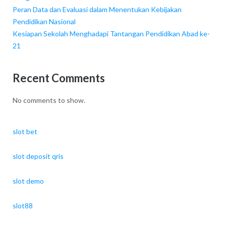
Peran Data dan Evaluasi dalam Menentukan Kebijakan
Pendidikan Nasional
Kesiapan Sekolah Menghadapi Tantangan Pendidikan Abad ke-
21
Recent Comments
No comments to show.
slot bet
slot deposit qris
slot demo
slot88