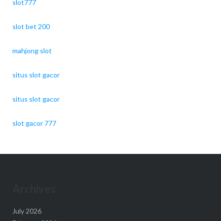
slot777
slot bet 200
mahjong slot
situs slot gacor
situs slot gacor
slot gacor 777
Archives
July 2026