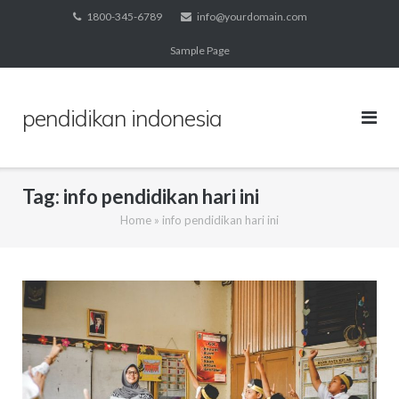
Skip
1800-345-6789
info@yourdomain.com
to
Sample Page
content
pendidikan indonesia
Tag:
info pendidikan hari ini
Home
»
info pendidikan hari ini