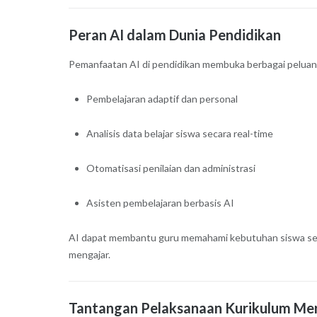
Peran AI dalam Dunia Pendidikan
Pemanfaatan AI di pendidikan membuka berbagai peluang
Pembelajaran adaptif dan personal
Analisis data belajar siswa secara real-time
Otomatisasi penilaian dan administrasi
Asisten pembelajaran berbasis AI
AI dapat membantu guru memahami kebutuhan siswa seca
mengajar.
Tantangan Pelaksanaan Kurikulum Mer