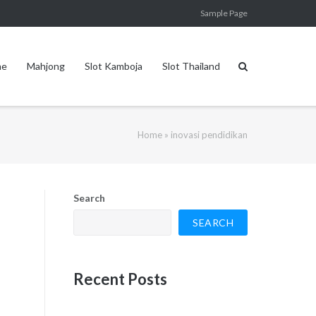
Sample Page
me
Mahjong
Slot Kamboja
Slot Thailand
Home
»
inovasi pendidikan
Search
SEARCH
Recent Posts