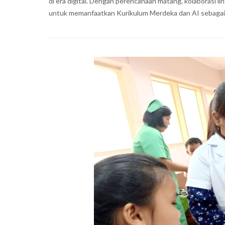
di era digital. Dengan perencanaan matang, kolaborasi lin
untuk memanfaatkan Kurikulum Merdeka dan AI sebagai p