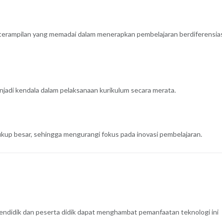
rampilan yang memadai dalam menerapkan pembelajaran berdiferensia
njadi kendala dalam pelaksanaan kurikulum secara merata.
kup besar, sehingga mengurangi fokus pada inovasi pembelajaran.
ndidik dan peserta didik dapat menghambat pemanfaatan teknologi ini