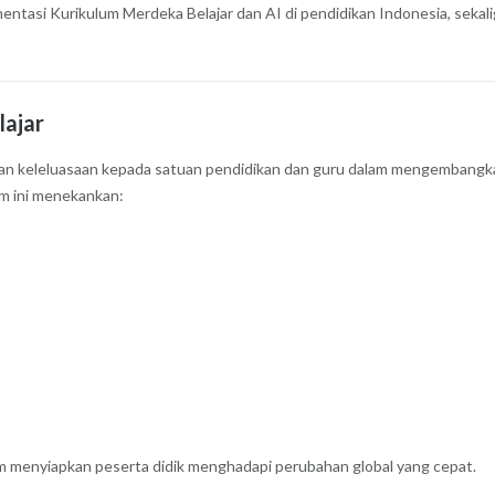
ntasi Kurikulum Merdeka Belajar dan AI di pendidikan Indonesia, sekal
lajar
an keleluasaan kepada satuan pendidikan dan guru dalam mengembangk
um ini menekankan:
am menyiapkan peserta didik menghadapi perubahan global yang cepat.