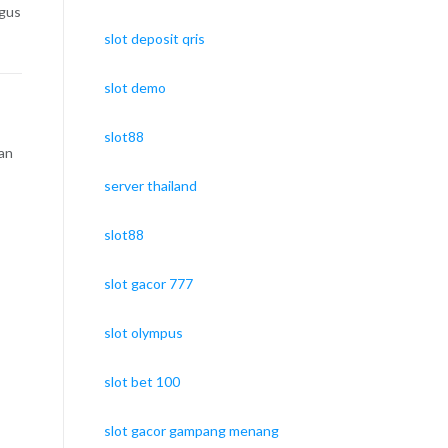
igus
slot deposit qris
slot demo
slot88
an
server thailand
slot88
slot gacor 777
slot olympus
slot bet 100
slot gacor gampang menang