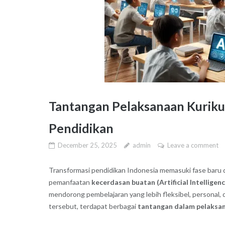
Tantangan Pelaksanaan Kuriku
Pendidikan
December 25, 2025
admin
Leave a comment
Transformasi pendidikan Indonesia memasuki fase baru
pemanfaatan
kecerdasan buatan (Artificial Intelligenc
mendorong pembelajaran yang lebih fleksibel, personal,
tersebut, terdapat berbagai
tantangan dalam pelaksa