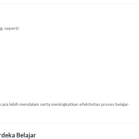
, seperti:
ra lebih mendalam serta meningkatkan efektivitas proses belajar-
deka Belajar