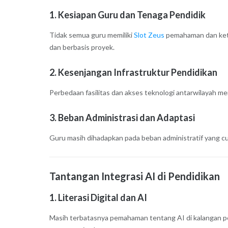
1. Kesiapan Guru dan Tenaga Pendidik
Tidak semua guru memiliki
Slot Zeus
pemahaman dan kete
dan berbasis proyek.
2. Kesenjangan Infrastruktur Pendidikan
Perbedaan fasilitas dan akses teknologi antarwilayah me
3. Beban Administrasi dan Adaptasi
Guru masih dihadapkan pada beban administratif yang cu
Tantangan Integrasi AI di Pendidikan
1. Literasi Digital dan AI
Masih terbatasnya pemahaman tentang AI di kalangan pe