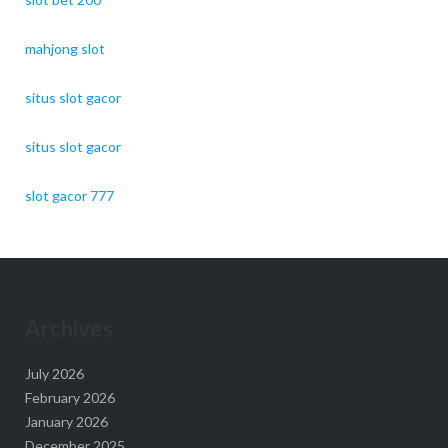
mahjong slot
situs slot gacor
situs slot gacor
slot gacor 777
Archives
July 2026
February 2026
January 2026
December 2025