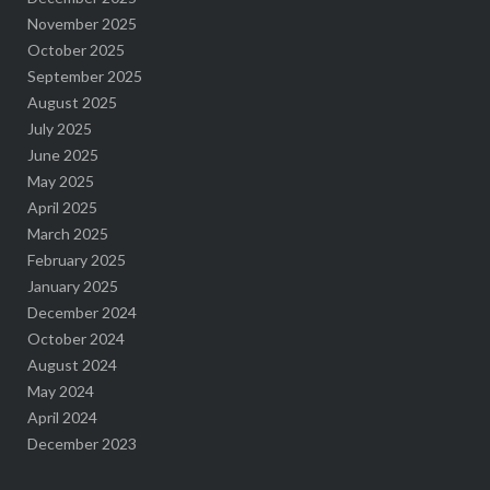
November 2025
October 2025
September 2025
August 2025
July 2025
June 2025
May 2025
April 2025
March 2025
February 2025
January 2025
December 2024
October 2024
August 2024
May 2024
April 2024
December 2023