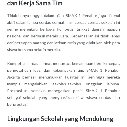
dan Kerja Sama Tim
Tidak hanya unggul dalam ujian, SMAK 1 Penabur juga dikenal
aktif dalam lomba cerdas cermat. Tim cerdas cermat sekolah ini
sering mengikuti berbagai kompetisi tingkat daerah maupun
nasional dan berhasil meraih juara. Keberhasilan ini tidak lepas
dari persiapan matang dan latihan rutin yang dilakukan oleh para
siswa bersama pelatih mereka.
Kompetisi cerdas cermat menuntut kemampuan berpikir cepat,
pengetahuan luas, dan kekompakan tim. SMAK 1 Penabur
Jakarta berhasil menunjukkan kualitas ini sehingga mereka
mampu mengalahkan sekolah-sekolah unggulan lainnya.
Prestasi ini semakin menegaskan posisi SMAK 1 Penabur
sebagai sekolah yang menghasilkan siswa-siswa cerdas dan
berprestasi.
Lingkungan Sekolah yang Mendukung