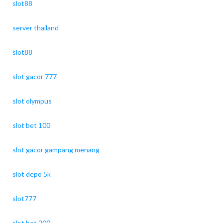
slot88
server thailand
slot88
slot gacor 777
slot olympus
slot bet 100
slot gacor gampang menang
slot depo 5k
slot777
slot bet 200