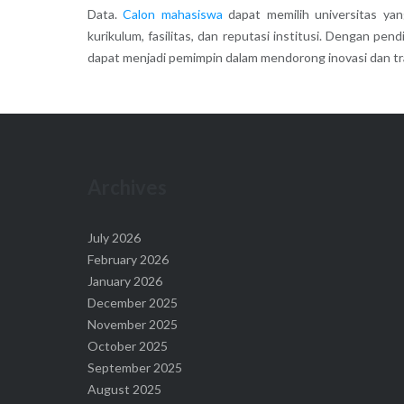
Data.
Calon mahasiswa
dapat memilih universitas ya
kurikulum, fasilitas, dan reputasi institusi. Dengan pen
dapat menjadi pemimpin dalam mendorong inovasi dan tra
Archives
July 2026
February 2026
January 2026
December 2025
November 2025
October 2025
September 2025
August 2025