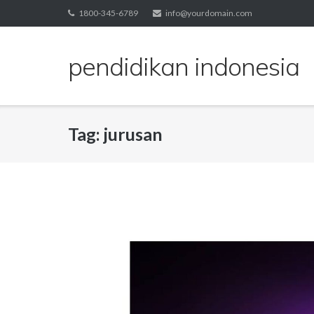
Skip
1800-345-6789
info@yourdomain.com
to
content
pendidikan indonesia
Tag:
jurusan