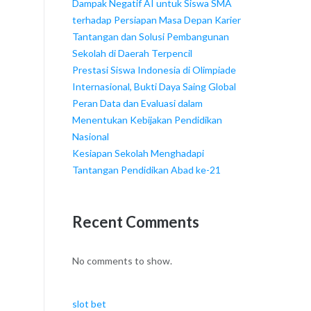
Dampak Negatif AI untuk Siswa SMA
terhadap Persiapan Masa Depan Karier
Tantangan dan Solusi Pembangunan
Sekolah di Daerah Terpencil
Prestasi Siswa Indonesia di Olimpiade
Internasional, Bukti Daya Saing Global
Peran Data dan Evaluasi dalam
Menentukan Kebijakan Pendidikan
Nasional
Kesiapan Sekolah Menghadapi
Tantangan Pendidikan Abad ke-21
Recent Comments
No comments to show.
slot bet