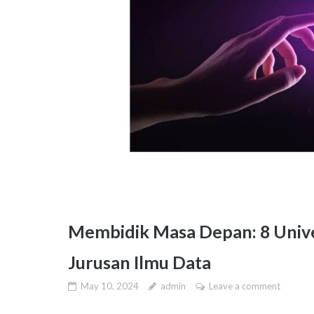
Membidik Masa Depan: 8 Unive
Jurusan Ilmu Data
May 10, 2024
admin
Leave a comment