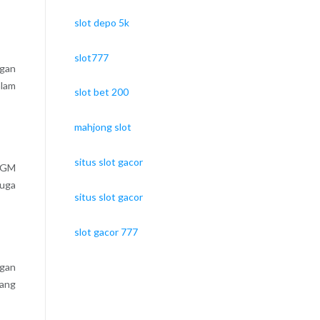
slot depo 5k
slot777
ngan
alam
slot bet 200
mahjong slot
situs slot gacor
 UGM
juga
situs slot gacor
slot gacor 777
ngan
yang