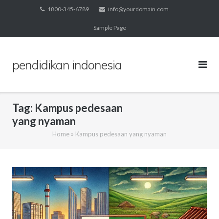
Skip
1800-345-6789
info@yourdomain.com
to
Sample Page
content
pendidikan indonesia
Tag:
Kampus pedesaan
yang nyaman
Home
»
Kampus pedesaan yang nyaman