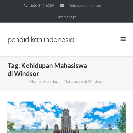
Skip
1800-345-6789
info@yourdomain.com
to
Sample Page
content
pendidikan indonesia
Tag:
Kehidupan Mahasiswa
di Windsor
Home
»
Kehidupan Mahasiswa di Windsor