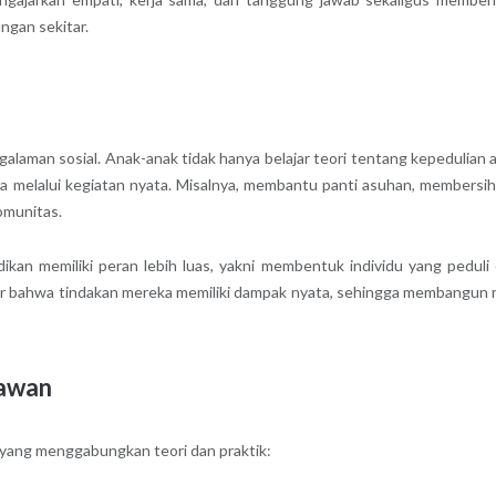
ngan sekitar.
alaman sosial. Anak-anak tidak hanya belajar teori tentang kepedulian 
a melalui kegiatan nyata. Misalnya, membantu panti asuhan, membersi
omunitas.
an memiliki peran lebih luas, yakni membentuk individu yang peduli
ar bahwa tindakan mereka memiliki dampak nyata, sehingga membangun 
lawan
yang menggabungkan teori dan praktik: