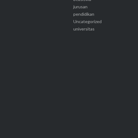
jurusan
pendidikan
Uncategorized
universitas