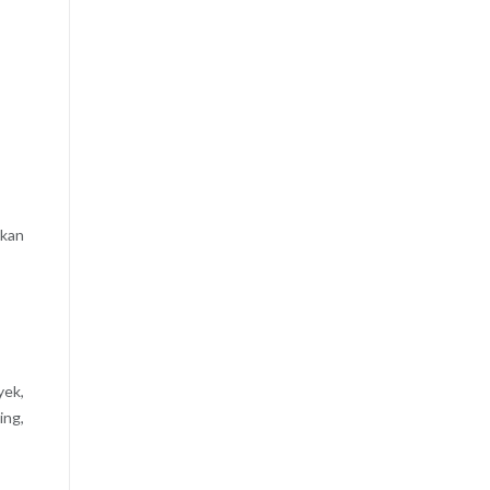
akan
yek,
ing,