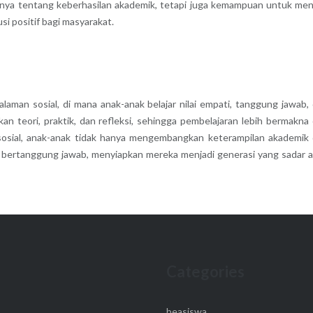
ya tentang keberhasilan akademik, tetapi juga kemampuan untuk men
si positif bagi masyarakat.
aman sosial, di mana anak-anak belajar nilai empati, tanggung jawab,
an teori, praktik, dan refleksi, sehingga pembelajaran lebih bermakna
sosial, anak-anak tidak hanya mengembangkan keterampilan akademik
an bertanggung jawab, menyiapkan mereka menjadi generasi yang sadar 
Categories
beasiswa