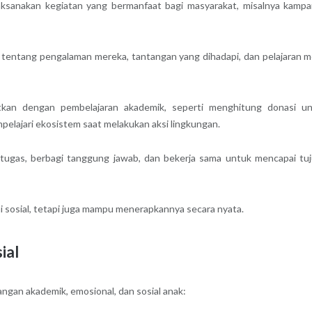
sanakan kegiatan yang bermanfaat bagi masyarakat, misalnya kamp
i tentang pengalaman mereka, tantangan yang dihadapi, dan pelajaran m
itkan dengan pembelajaran akademik, seperti menghitung donasi u
pelajari ekosistem saat melakukan aksi lingkungan.
 tugas, berbagi tanggung jawab, dan bekerja sama untuk mencapai tu
 sosial, tetapi juga mampu menerapkannya secara nyata.
ial
ngan akademik, emosional, dan sosial anak: