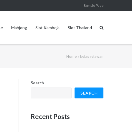
Sample Page
me
Mahjong
Slot Kamboja
Slot Thailand
Home
»
kelas relawan
Search
SEARCH
Recent Posts