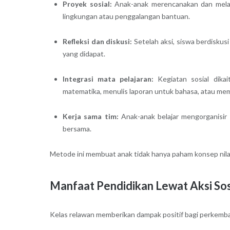
Proyek sosial:
Anak-anak merencanakan dan melak
lingkungan atau penggalangan bantuan.
Refleksi dan diskusi:
Setelah aksi, siswa berdiskus
yang didapat.
Integrasi mata pelajaran:
Kegiatan sosial dika
matematika, menulis laporan untuk bahasa, atau mem
Kerja sama tim:
Anak-anak belajar mengorganisir
bersama.
Metode ini membuat anak tidak hanya paham konsep nilai
Manfaat Pendidikan Lewat Aksi Sos
Kelas relawan memberikan dampak positif bagi perkemba