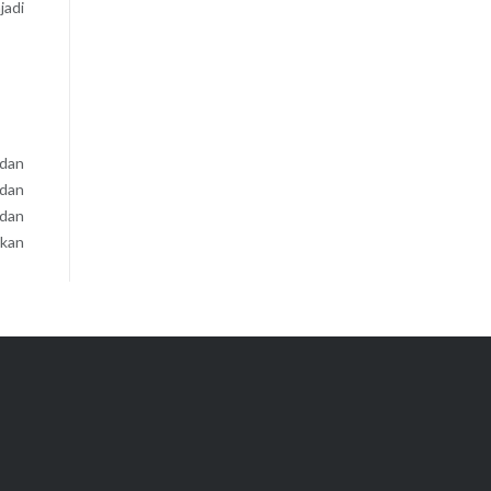
jadi
 dan
 dan
 dan
akan