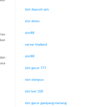
slot deposit qris
slot demo
slot88
atau
hkan
server thailand
slot88
 dan
rasa
slot gacor 777
slot olympus
slot bet 100
slot gacor gampang menang