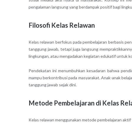
pengalaman langsung yang berdampak positif bagi lingku
Filosofi Kelas Relawan
Kelas relawan berfokus pada pembelajaran berbasis peng
tanggung jawab, tetapi juga langsung mempraktikkanny
lingkungan, atau mengadakan kegiatan edukatif untuk k
Pendekatan ini menumbuhkan kesadaran bahwa pendidik
mampu berkontribusi pada masyarakat. Anak-anak belaj
tanggung jawab sejak dini.
Metode Pembelajaran di Kelas Re
Kelas relawan menggunakan metode pembelajaran aktif 