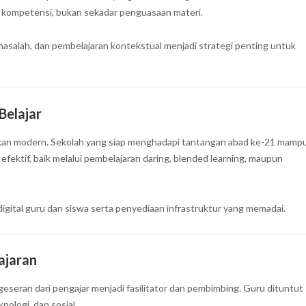
kompetensi, bukan sekadar penguasaan materi.
salah, dan pembelajaran kontekstual menjadi strategi penting untuk
Belajar
dikan modern. Sekolah yang siap menghadapi tantangan abad ke-21 mamp
fektif, baik melalui pembelajaran daring, blended learning, maupun
digital guru dan siswa serta penyediaan infrastruktur yang memadai.
ajaran
eseran dari pengajar menjadi fasilitator dan pembimbing. Guru dituntut
ologi, dan sosial.