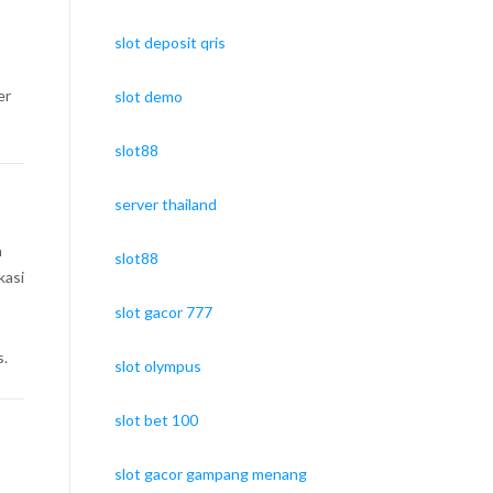
slot deposit qris
er
slot demo
slot88
server thailand
n
slot88
kasi
slot gacor 777
s.
slot olympus
slot bet 100
slot gacor gampang menang