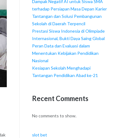
Dampak Negatif AI untuk Siswa SMA
terhadap Persiapan Masa Depan Karier
Tantangan dan Solusi Pembangunan
Sekolah di Daerah Terpencil
Prestasi Siswa Indonesia di Olimpiade
Internasional, Bukti Daya Saing Global
Peran Data dan Evaluasi dalam
Menentukan Kebijakan Pendidikan
Nasional
Kesiapan Sekolah Menghadapi
Tantangan Pendidikan Abad ke-21
Recent Comments
No comments to show.
slot bet
dak