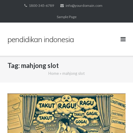
Skip
1800-345-6789
info@yourdomain.com
to
Sample Page
content
pendidikan indonesia
Tag:
mahjong slot
Home
»
mahjong slot