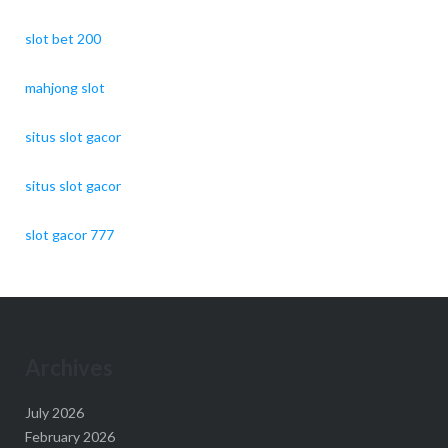
slot bet 200
mahjong slot
situs slot gacor
situs slot gacor
slot gacor 777
Archives
July 2026
February 2026