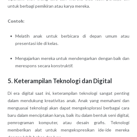
untuk berbagi pemikiran atau karya mereka.
Contoh:
Melatih anak untuk berbicara di depan umum atau
presentasi ide di kelas.
Mengajarkan mereka untuk mendengarkan dengan baik dan
merespons secara konstruktif.
5.
Keterampilan Teknologi dan Digital
Di era digital saat ini, keterampilan teknologi sangat penting
dalam mendukung kreativitas anak. Anak yang memahami dan
menguasai teknologi akan dapat mengeksplorasi berbagai cara
baru dalam menciptakan karya, baik itu dalam bentuk seni digital,
pemrograman komputer, atau desain grafis. Teknologi
memberikan alat untuk mengekspresikan ide-ide mereka