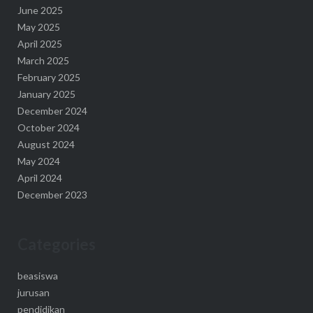
June 2025
May 2025
April 2025
March 2025
February 2025
January 2025
December 2024
October 2024
August 2024
May 2024
April 2024
December 2023
Categories
beasiswa
jurusan
pendidikan