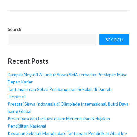
Search
SEARCH
Recent Posts
Dampak Negatif AI untuk Siswa SMA terhadap Persiapan Masa
Depan Karier
Tantangan dan Solusi Pembangunan Sekolah di Daerah
Terpencil
Prestasi Siswa Indonesia di Olimpiade Internasional, Bukti Daya
Saing Global
Peran Data dan Evaluasi dalam Menentukan Kebijakan
Pendidikan Nasional
Kesiapan Sekolah Menghadapi Tantangan Pendidikan Abad ke-