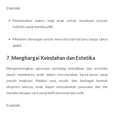
Contoh:
Memberikan waktu bagi anak untuk membuat proyek
individu yang mereka pilih.
Memberi dorongan untuk mencoba hal-hal baru tanpa takut
gagal.
7.
Menghargai Keindahan dan Estetika
Mengembangkan apresiasi terhadap keindahan dan estetika
dapat membantu anak dalam menciptakan karya-karya yang
penuh imajinasi. Melalui seni, musik, dan berbagai bentuk
ekspresi lainnya, anak dapat menyalurkan perasaan dan ide
mereka dengan cara yang lebih personal dan unik.
Contoh: