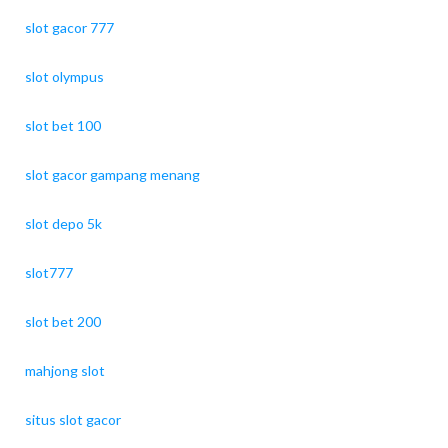
slot gacor 777
slot olympus
slot bet 100
slot gacor gampang menang
slot depo 5k
slot777
slot bet 200
mahjong slot
situs slot gacor