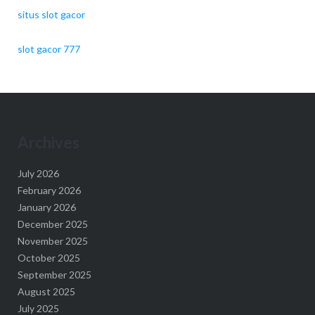
situs slot gacor
slot gacor 777
Archives
July 2026
February 2026
January 2026
December 2025
November 2025
October 2025
September 2025
August 2025
July 2025