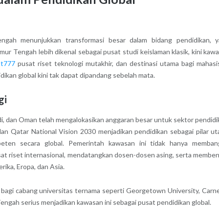
ngah menunjukkan transformasi besar dalam bidang pendidikan, 
r Tengah lebih dikenal sebagai pusat studi keislaman klasik, kini kaw
ot777
pusat riset teknologi mutakhir, dan destinasi utama bagi mahas
dikan global kini tak dapat dipandang sebelah mata.
gi
di, dan Oman telah mengalokasikan anggaran besar untuk sektor pendidi
dan Qatar National Vision 2030 menjadikan pendidikan sebagai pilar u
ten secara global. Pemerintah kawasan ini tidak hanya memban
usat riset internasional, mendatangkan dosen-dosen asing, serta membe
rika, Eropa, dan Asia.
 bagi cabang universitas ternama seperti Georgetown University, Carn
ngah serius menjadikan kawasan ini sebagai pusat pendidikan global.