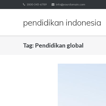
Skip
1800-345-6789
info@yourdomain.com
to
content
pendidikan indonesia
Tag:
Pendidikan global