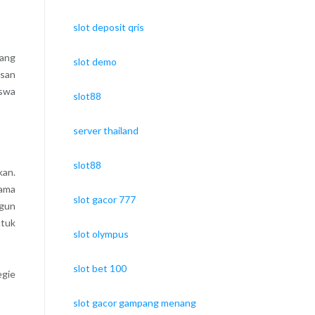
slot deposit qris
yang
slot demo
asan
iswa
slot88
server thailand
slot88
kan.
tama
slot gacor 777
gun
ntuk
slot olympus
slot bet 100
egie
slot gacor gampang menang