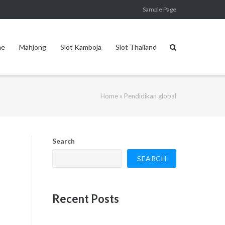
Sample Page
me
Mahjong
Slot Kamboja
Slot Thailand
Home
»
Pendidikan global
Search
SEARCH
Recent Posts