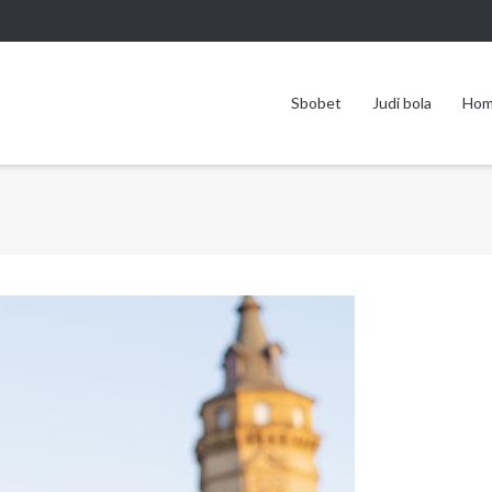
Sbobet
Judi bola
Ho