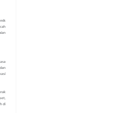
emik
ncah
aian
masa
 dan
kasi
erak
set,
h di