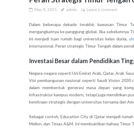
May 8, 2025
admin
Leave a comment
Dalam beberapa dekade terakhir, kawasan Timur Te
mengangkatnya ke panggung global. Jika sebelumnya Timu
ini menjadi tuan rumah bagi universitas kelas dunia,
sl
internasional. Peran strategis Timur Tengah dalam pendi
Investasi Besar dalam Pendidikan Ting
Negara-negara seperti Uni Emirat Arab, Qatar, Arab Sau
Visi pembangunan nasional seperti Saudi Vision 2030 
dalam membentuk generasi masa depan yang kompe
infrastruktur kampus modern, tetapi juga mendirikan p
kemitraan strategis dengan universitas ternama dari Ame
Sebagai contoh, Education City di Qatar menjadi rumah
Mellon, dan Texas A&M. Ini membuktikan bahwa Timur Te