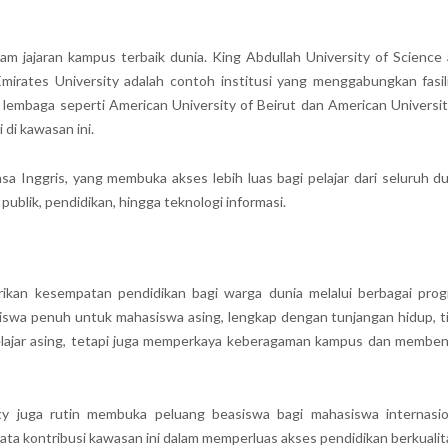
am jajaran kampus terbaik dunia. King Abdullah University of Science
irates University adalah contoh institusi yang menggabungkan fasil
, lembaga seperti American University of Beirut dan American Universit
 di kawasan ini.
a Inggris, yang membuka akses lebih luas bagi pelajar dari seluruh du
publik, pendidikan, hingga teknologi informasi.
ikan kesempatan pendidikan bagi warga dunia melalui berbagai pro
iswa penuh untuk mahasiswa asing, lengkap dengan tunjangan hidup, t
pelajar asing, tetapi juga memperkaya keberagaman kampus dan membe
ty juga rutin membuka peluang beasiswa bagi mahasiswa internasio
ata kontribusi kawasan ini dalam memperluas akses pendidikan berkualit