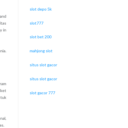
slot depo 5k
 and
slot777
itas
y in
slot bet 200
nia.
mahjong slot
situs slot gacor
situs slot gacor
gram
iket
slot gacor 777
ntuk
nal,
as.