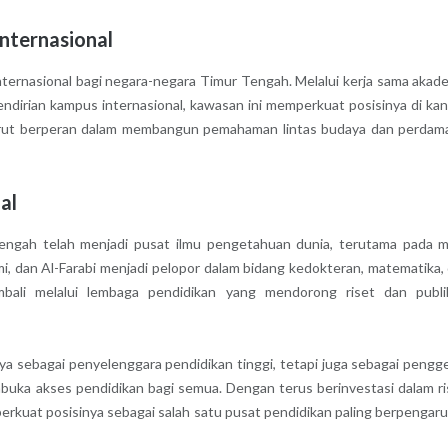
nternasional
nternasional bagi negara-negara Timur Tengah. Melalui kerja sama akad
a pendirian kampus internasional, kawasan ini memperkuat posisinya di ka
 turut berperan dalam membangun pemahaman lintas budaya dan perdam
al
engah telah menjadi pusat ilmu pengetahuan dunia, terutama pada 
i, dan Al-Farabi menjadi pelopor dalam bidang kedokteran, matematika,
embali melalui lembaga pendidikan yang mendorong riset dan publi
a sebagai penyelenggara pendidikan tinggi, tetapi juga sebagai pengg
embuka akses pendidikan bagi semua. Dengan terus berinvestasi dalam ri
perkuat posisinya sebagai salah satu pusat pendidikan paling berpengaru