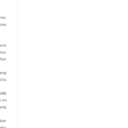
ter,
iswa
anoi
asa,
itas
yang
stra
inh)
 ini
yang
ikan
teks