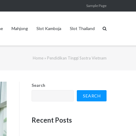
Sample Page
me
Mahjong
Slot Kamboja
Slot Thailand
Home
»
Pendidikan Tinggi Sastra Vietnam
Search
SEARCH
Recent Posts