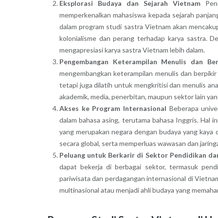
Eksplorasi Budaya dan Sejarah Vietnam
Pend
memperkenalkan mahasiswa kepada sejarah panjang V
dalam program studi sastra Vietnam akan mencakup 
kolonialisme dan perang terhadap karya sastra. 
mengapresiasi karya sastra Vietnam lebih dalam.
Pengembangan Keterampilan Menulis dan Berp
mengembangkan keterampilan menulis dan berpikir k
tetapi juga dilatih untuk mengkritisi dan menulis anal
akademik, media, penerbitan, maupun sektor lain y
Akses ke Program Internasional
Beberapa univer
dalam bahasa asing, terutama bahasa Inggris. Hal i
yang merupakan negara dengan budaya yang kaya da
secara global, serta memperluas wawasan dan jaring
Peluang untuk Berkarir di Sektor Pendidikan d
dapat bekerja di berbagai sektor, termasuk pend
pariwisata dan perdagangan internasional di Vietnam
multinasional atau menjadi ahli budaya yang memaha