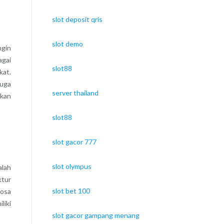
slot deposit qris
slot demo
ngin
agai
slot88
kat.
juga
server thailand
ikan
slot88
slot gacor 777
slot olympus
alah
ktur
slot bet 100
kosa
liki
slot gacor gampang menang