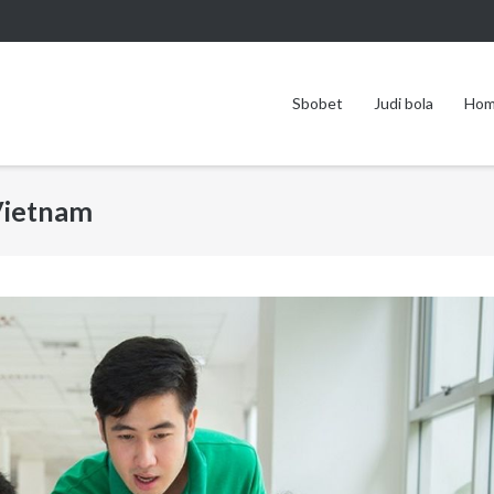
Sbobet
Judi bola
Ho
Vietnam