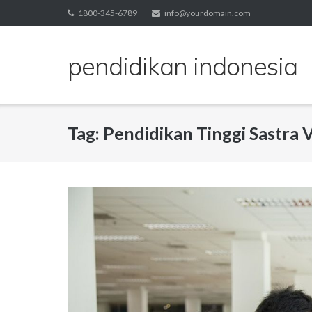
Skip
1800-345-6789
info@yourdomain.com
to
content
pendidikan indonesia
Tag:
Pendidikan Tinggi Sastra 