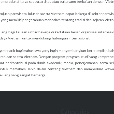
memproduksi karya sastra, artikel, atau buku yang berkaitan dengan Viet
uan pariwisata, lulusan sastra Vietnam dapat bekerja di sektor pariwis
 yang memiliki pengetahuan mendalam tentang tradisi dan sejarah Vietn
g bagi lulusan untuk bekerja di kedutaan besar, organisasi internasio
udaya Vietnam untuk mendukung hubungan internasional.
ang menarik bagi mahasiswa yang ingin mengembangkan keterampilan ba
arah dan sastra Vietnam. Dengan program-program studi yang komprehe
apat berkontribusi pada dunia akademik, media, penerjemahan, serta se
k untuk memahami lebih dalam tentang Vietnam dan memperluas waw
eluang yang sangat berharga.
Categories