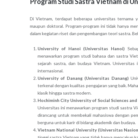
Program Studi Sastra Vietnam di Un
Di Vietnam, terdapat beberapa universitas ternama ya
maupun doktoral. Program-program ini tidak hanya me
dalam kegiatan riset dan pengembangan teori sastra. Bebe
University of Hanoi (Universitas Hanoi)
Sebaga
menawarkan program studi bahasa dan sastra Viet
sejarah sastra, dan budaya Vietnam. Universitas i
internasional.
University of Danang (Universitas Danang)
Univ
terkenal dengan kualitas pengajaran yang baik. Maha
klasik hingga sastra modern.
Hochiminh City University of Social Sciences an
Universitas ini menawarkan program studi sastra V
dirancang untuk membekali mahasiswa dengan pem
berguna untuk karir di bidang akademik dan budaya.
Vietnam National University (Universitas Nasio
tinggi sastra Vietnam yang tidak hanya mencakup ka