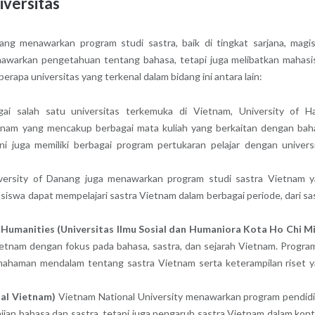
iversitas
ng menawarkan program studi sastra, baik di tingkat sarjana, magis
nawarkan pengetahuan tentang bahasa, tetapi juga melibatkan mahas
rapa universitas yang terkenal dalam bidang ini antara lain:
i salah satu universitas terkemuka di Vietnam, University of H
nam yang mencakup berbagai mata kuliah yang berkaitan dengan bah
ni juga memiliki berbagai program pertukaran pelajar dengan univers
ersity of Danang juga menawarkan program studi sastra Vietnam 
siswa dapat mempelajari sastra Vietnam dalam berbagai periode, dari sa
d Humanities (Universitas Ilmu Sosial dan Humaniora Kota Ho Chi M
ietnam dengan fokus pada bahasa, sastra, dan sejarah Vietnam. Program
ahaman mendalam tentang sastra Vietnam serta keterampilan riset 
nal Vietnam)
Vietnam National University menawarkan program pendid
jian bahasa dan sastra, tetapi juga pengaruh sastra Vietnam dalam kon