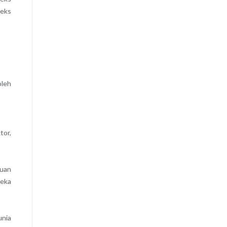
teks
oleh
tor,
ruan
reka
unia