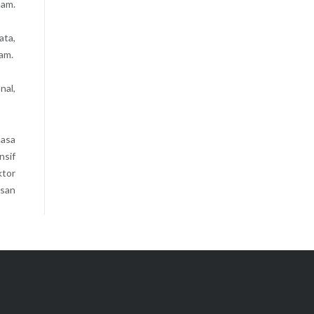
nam.
ata,
am.
nal,
hasa
nsif
ktor
asan