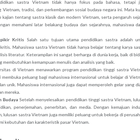
idikan sastra Vietnam tidak hanya fokus pada bahasa, tetapi j
ietnam, tradisi, dan perkembangan sosial budaya negara ini. Mata ku
kajian tentang sastra klasik dan modern Vietnam, serta pengaruh sej
Dengan memahami latar belakang budaya dan sejarahnya, mahasiswa d
ikir Kritis
Salah satu tujuan utama pendidikan sastra adalah u
ritis. Mahasiswa sastra Vietnam tidak hanya belajar tentang karya sas
isis literatur. Keterampilan ini sangat berharga di dunia kerja, baik di bi
ang membutuhkan kemampuan menulis dan analisis yang baik.
sitas di Vietnam menawarkan program pendidikan tinggi sastra Vie
ni membuka peluang bagi mahasiswa internasional untuk belajar di Viet
n unik. Mahasiswa internasional juga dapat memperoleh gelar yang di
an mereka.
an Budaya
Setelah menyelesaikan pendidikan tinggi sastra Vietnam, lul
idikan, penerjemahan, penerbitan, dan media. Dengan kemajuan indu
, lulusan sastra Vietnam juga memiliki peluang untuk bekerja di perusa
mi kebutuhan dan karakteristik pasar Vietnam.