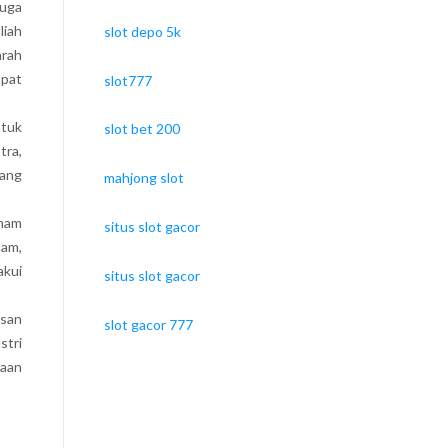
uga
liah
slot depo 5k
arah
apat
slot777
ntuk
slot bet 200
tra,
dang
mahjong slot
tnam
situs slot gacor
nam,
akui
situs slot gacor
usan
slot gacor 777
stri
haan