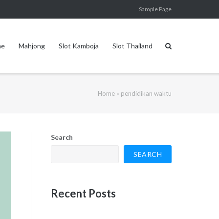
Sample Page
me
Mahjong
Slot Kamboja
Slot Thailand
Home
»
pendidikan waktu
Search
SEARCH
Recent Posts