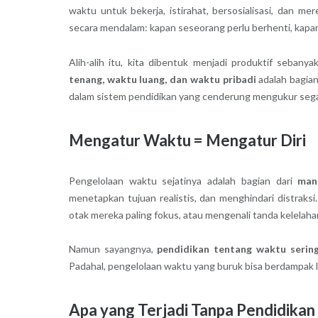
waktu untuk bekerja, istirahat, bersosialisasi, dan 
secara mendalam: kapan seseorang perlu berhenti, kapan
Alih-alih itu, kita dibentuk menjadi produktif sebany
tenang, waktu luang, dan waktu pribadi
adalah bagian
dalam sistem pendidikan yang cenderung mengukur segala
Mengatur Waktu = Mengatur Diri
Pengelolaan waktu sejatinya adalah bagian dari
man
menetapkan tujuan realistis, dan menghindari distraksi
otak mereka paling fokus, atau mengenali tanda kelela
Namun sayangnya,
pendidikan tentang waktu sering
Padahal, pengelolaan waktu yang buruk bisa berdampak lu
Apa yang Terjadi Tanpa Pendidika