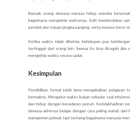
Banyak orang dewasa merasa hidup mereka berantaka
bagaimana mengelola waktunya. Sulit membedakan yan
pendek dan tujuan jangka panjang, serta merasa terus-
Ketika waktu tidak dikelola, kehidupan pun kehilangan
tertinggal dari orang lain. Semua itu bisa dicegah jik
mengelola waktu secara sadar.
Kesimpulan
Pendidikan formal telah lama mengabaikan pelajaran t
bermakna. Mengatur waktu bukan sekadar soal efisiensi
dan hidup dengan kesadaran penuh. Ketidakhadiran pel
dewasa akhirnya belajar dengan cara paling mahal: dari
manajemen jadwal, tapi tentang bagaimana manusia meng