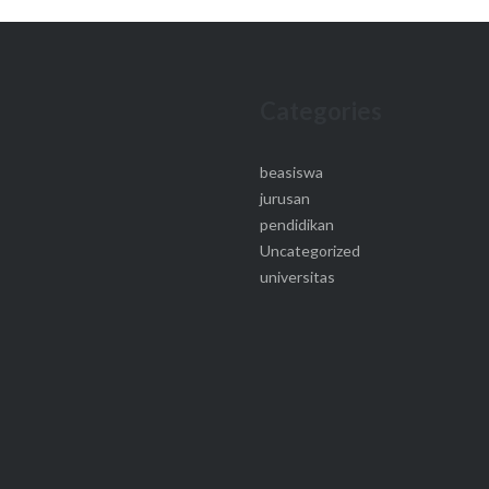
Categories
beasiswa
jurusan
pendidikan
Uncategorized
universitas