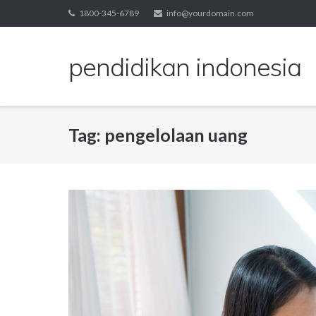
Skip
1800-345-6789
info@yourdomain.com
to
content
pendidikan indonesia
Tag:
pengelolaan uang