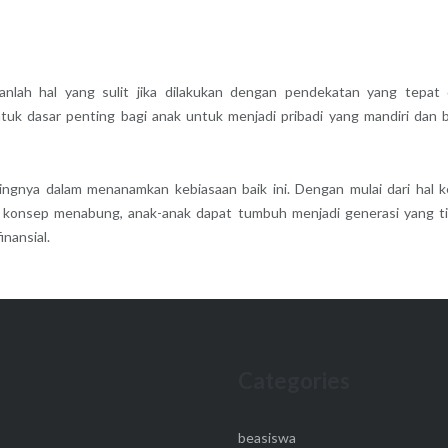
lah hal yang sulit jika dilakukan dengan pendekatan yang tepat
tuk dasar penting bagi anak untuk menjadi pribadi yang mandiri dan b
ngnya dalam menanamkan kebiasaan baik ini. Dengan mulai dari hal ke
n konsep menabung, anak-anak dapat tumbuh menjadi generasi yang t
inansial.
Categories
beasiswa