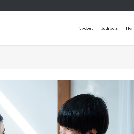
Sbobet
Judi bola
Ho