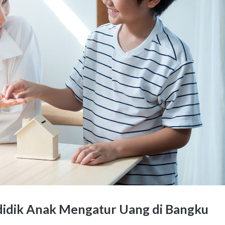
ndidik Anak Mengatur Uang di Bangku