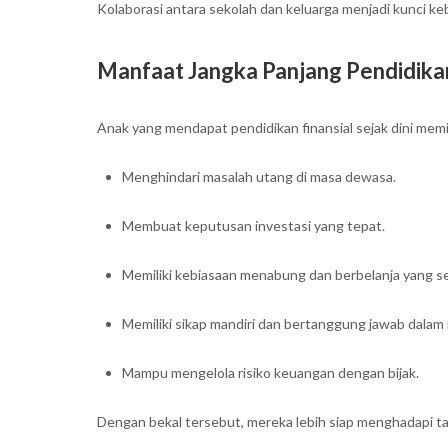
Kolaborasi antara sekolah dan keluarga menjadi kunci keb
Manfaat Jangka Panjang Pendidikan 
Anak yang mendapat pendidikan finansial sejak dini memil
Menghindari masalah utang di masa dewasa.
Membuat keputusan investasi yang tepat.
Memiliki kebiasaan menabung dan berbelanja yang s
Memiliki sikap mandiri dan bertanggung jawab dalam
Mampu mengelola risiko keuangan dengan bijak.
Dengan bekal tersebut, mereka lebih siap menghadapi t