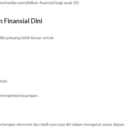
erhasilan pendidikan finansial bagi anak SD.
Finansial Dini
iki peluang lebih besar untuk:
ehat.
 mengelola keuangan.
antangan ekonomi dan lebih percaya diri dalam mengatur masa depan.