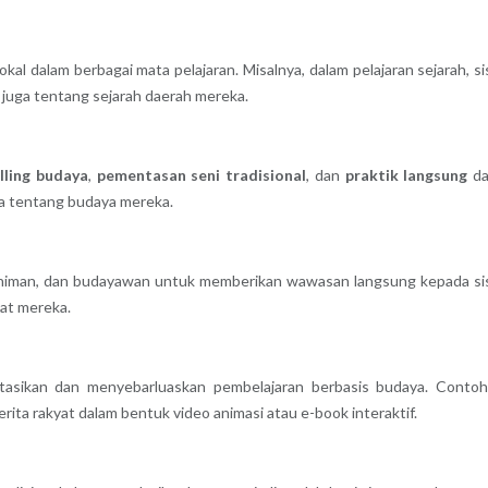
al dalam berbagai mata pelajaran. Misalnya, dalam pelajaran sejarah, s
i juga tentang sejarah daerah mereka.
lling budaya
,
pementasan seni tradisional
, dan
praktik langsung
da
a tentang budaya mereka.
eniman, dan budayawan untuk memberikan wawasan langsung kepada s
kat mereka.
tasikan dan menyebarluaskan pembelajaran berbasis budaya. Conto
rita rakyat dalam bentuk video animasi atau e-book interaktif.