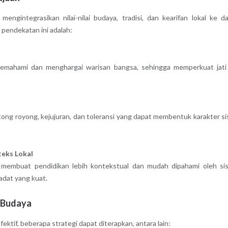
ngintegrasikan nilai-nilai budaya, tradisi, dan kearifan lokal ke d
 pendekatan ini adalah:
memahami dan menghargai warisan bangsa, sehingga memperkuat jati 
otong royong, kejujuran, dan toleransi yang dapat membentuk karakter s
eks Lokal
 membuat pendidikan lebih kontekstual dan mudah dipahami oleh si
iadat yang kuat.
s Budaya
ektif, beberapa strategi dapat diterapkan, antara lain: