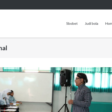
Sbobet
Judi bola
Ho
nal