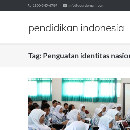
Skip
1800-345-6789
info@yourdomain.com
to
content
pendidikan indonesia
Tag:
Penguatan identitas nasio