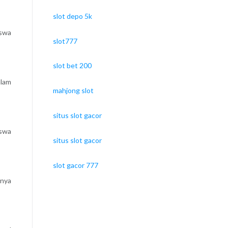
slot depo 5k
iswa
slot777
slot bet 200
lam
mahjong slot
situs slot gacor
iswa
situs slot gacor
slot gacor 777
hnya