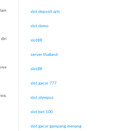
alam
slot deposit qris
slot demo
diri
slot88
server thailand
iswa
slot88
slot gacor 777
swa,
slot olympus
slot bet 100
slot gacor gampang menang