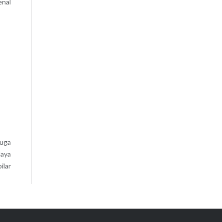
enal
juga
daya
ilar