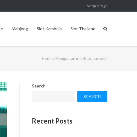
Sample Page
me
Mahjong
Slot Kamboja
Slot Thailand
Home
»
Penguatan identitas nasional
Search
SEARCH
Recent Posts