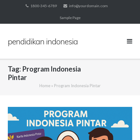
Skip
1800-345-6789
info@yourdomain.com
to
Sample Page
content
pendidikan indonesia
Tag:
Program Indonesia
Pintar
Home
»
Program Indonesia Pintar