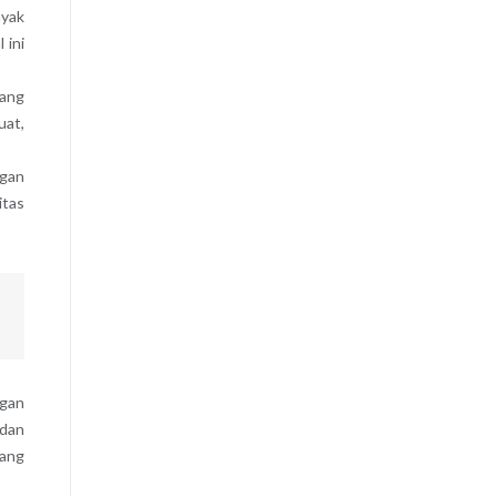
nyak
 ini
yang
uat,
ngan
itas
ngan
 dan
yang