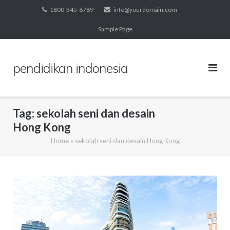
Skip
1800-345-6789
info@yourdomain.com
to
Sample Page
content
pendidikan indonesia
Tag:
sekolah seni dan desain
Hong Kong
Home
»
sekolah seni dan desain Hong Kong