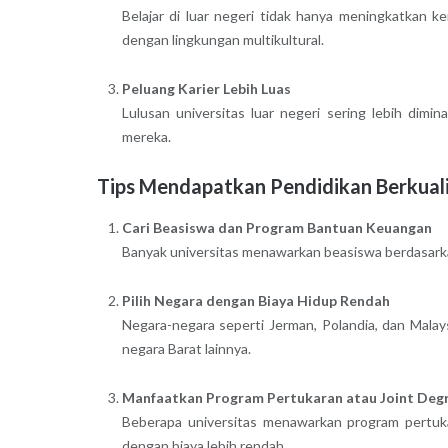
Belajar di luar negeri tidak hanya meningkatkan k
dengan lingkungan multikultural.
Peluang Karier Lebih Luas
Lulusan universitas luar negeri sering lebih dimi
mereka.
Tips Mendapatkan Pendidikan Berkuali
Cari Beasiswa dan Program Bantuan Keuangan
Banyak universitas menawarkan beasiswa berdasarkan
Pilih Negara dengan Biaya Hidup Rendah
Negara-negara seperti Jerman, Polandia, dan Malay
negara Barat lainnya.
Manfaatkan Program Pertukaran atau Joint Deg
Beberapa universitas menawarkan program pertuka
dengan biaya lebih rendah.