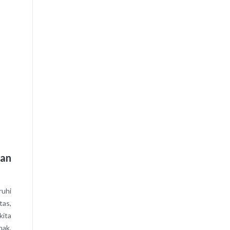
kan
ruhi
tas,
kita
nak,