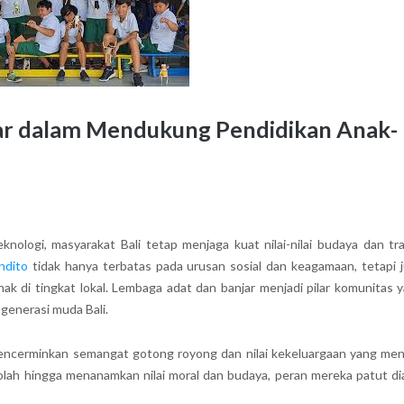
ar dalam Mendukung Pendidikan Anak-
ologi, masyarakat Bali tetap menjaga kuat nilai-nilai budaya dan tra
ndito
tidak hanya terbatas pada urusan sosial dan keagamaan, tetapi 
k di tingkat lokal. Lembaga adat dan banjar menjadi pilar komunitas 
generasi muda Bali.
mencerminkan semangat gotong royong dan nilai kekeluargaan yang men
kolah hingga menanamkan nilai moral dan budaya, peran mereka patut di