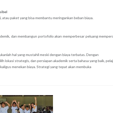
sibel
idi, atau paket yang bisa membantu meringankan beban biaya.
kademik, dan membangun portofolio akan memperbesar peluang memper
bukanlah hal yang mustahil meski dengan biaya terbatas. Dengan
lokasi strategis, dan persiapan akademik serta bahasa yang baik, pelaj
ekaligus menekan biaya. Strategi yang tepat akan membuka