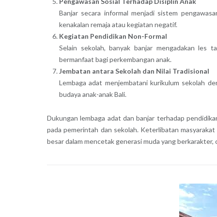
Pengawasan Sosial Terhadap Disiplin Anak
Banjar secara informal menjadi sistem pengawasa
kenakalan remaja atau kegiatan negatif.
Kegiatan Pendidikan Non-Formal
Selain sekolah, banyak banjar mengadakan les ta
bermanfaat bagi perkembangan anak.
Jembatan antara Sekolah dan Nilai Tradisional
Lembaga adat menjembatani kurikulum sekolah deng
budaya anak-anak Bali.
Dukungan lembaga adat dan banjar terhadap pendidika
pada pemerintah dan sekolah. Keterlibatan masyarakat 
besar dalam mencetak generasi muda yang berkarakter, ce