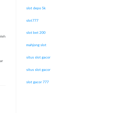
slot depo 5k
slot777
slot bet 200
oleh
mahjong slot
situs slot gacor
ar
situs slot gacor
slot gacor 777