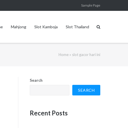
Sample Page
me
Mahjong
Slot Kamboja
Slot Thailand
Home
»
slot gacor hari ini
Search
SEARCH
Recent Posts