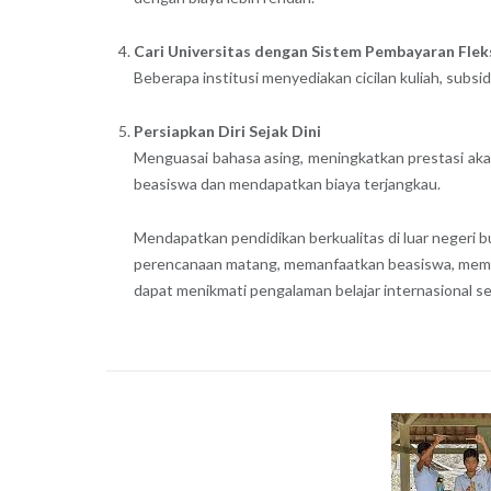
Cari Universitas dengan Sistem Pembayaran Flek
Beberapa institusi menyediakan cicilan kuliah, subs
Persiapkan Diri Sejak Dini
Menguasai bahasa asing, meningkatkan prestasi a
beasiswa dan mendapatkan biaya terjangkau.
Mendapatkan pendidikan berkualitas di luar negeri 
perencanaan matang, memanfaatkan beasiswa, memilih 
dapat menikmati pengalaman belajar internasional s