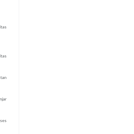
itas
itas
atan
njar
oses