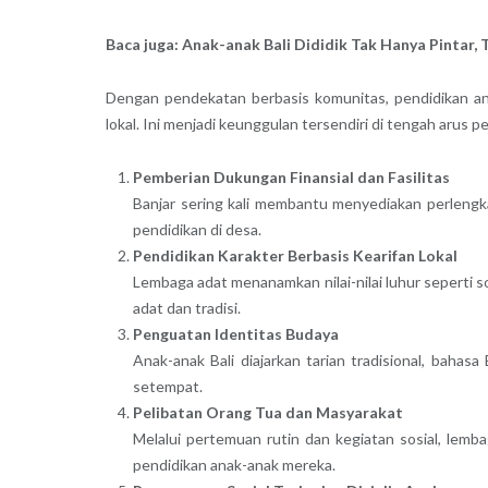
Baca juga: Anak-anak Bali Dididik Tak Hanya Pintar, 
Dengan pendekatan berbasis komunitas, pendidikan ana
lokal. Ini menjadi keunggulan tersendiri di tengah arus
Pemberian Dukungan Finansial dan Fasilitas
Banjar sering kali membantu menyediakan perlengk
pendidikan di desa.
Pendidikan Karakter Berbasis Kearifan Lokal
Lembaga adat menanamkan nilai-nilai luhur seperti s
adat dan tradisi.
Penguatan Identitas Budaya
Anak-anak Bali diajarkan tarian tradisional, bahasa
setempat.
Pelibatan Orang Tua dan Masyarakat
Melalui pertemuan rutin dan kegiatan sosial, lemb
pendidikan anak-anak mereka.