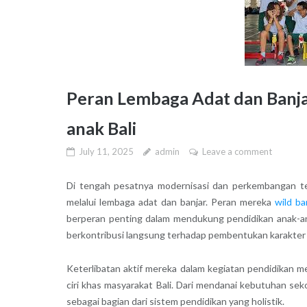
Peran Lembaga Adat dan Banj
anak Bali
July 11, 2025
admin
Leave a comment
Di tengah pesatnya modernisasi dan perkembangan tekn
melalui lembaga adat dan banjar. Peran mereka
wild ba
berperan penting dalam mendukung pendidikan anak-ana
berkontribusi langsung terhadap pembentukan karakter 
Keterlibatan aktif mereka dalam kegiatan pendidikan 
ciri khas masyarakat Bali. Dari mendanai kebutuhan se
sebagai bagian dari sistem pendidikan yang holistik.