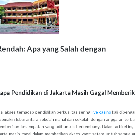
 Rendah: Apa yang Salah dengan
gapa Pendidikan di Jakarta Masih Gagal Memberi
rta, akses terhadap pendidikan berkualitas sering
live casino
kali dipenga
semakin lebar antara sekolah mahal dan sekolah dengan anggaran terba
emberikan kesempatan yang adil untuk berkembang. Dalam artikel ini, 
karta masih gagal dalam memberikan akses yang setara untuk semua a