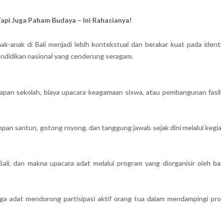
Tapi Juga Paham Budaya – Ini Rahasianya!
k-anak di Bali menjadi lebih kontekstual dan berakar kuat pada ident
 pendidikan nasional yang cenderung seragam.
apan sekolah, biaya upacara keagamaan siswa, atau pembangunan fasil
opan santun, gotong royong, dan tanggung jawab sejak dini melalui kegi
 Bali, dan makna upacara adat melalui program yang diorganisir oleh ba
aga adat mendorong partisipasi aktif orang tua dalam mendampingi pr