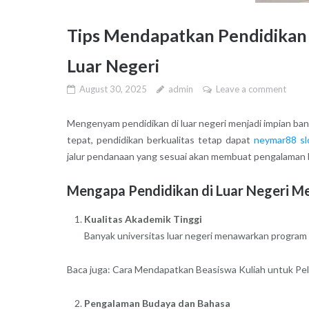
Tips Mendapatkan Pendidikan B
Luar Negeri
August 30, 2025
admin
Leave a comment
Mengenyam pendidikan di luar negeri menjadi impian bany
tepat, pendidikan berkualitas tetap dapat
neymar88 sl
jalur pendanaan yang sesuai akan membuat pengalaman bel
Mengapa Pendidikan di Luar Negeri Men
Kualitas Akademik Tinggi
Banyak universitas luar negeri menawarkan program st
Baca juga: Cara Mendapatkan Beasiswa Kuliah untuk Pel
Pengalaman Budaya dan Bahasa