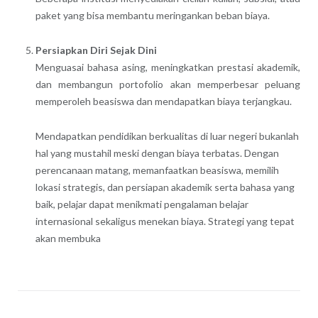
paket yang bisa membantu meringankan beban biaya.
Persiapkan Diri Sejak Dini
Menguasai bahasa asing, meningkatkan prestasi akademik,
dan membangun portofolio akan memperbesar peluang
memperoleh beasiswa dan mendapatkan biaya terjangkau.
Mendapatkan pendidikan berkualitas di luar negeri bukanlah
hal yang mustahil meski dengan biaya terbatas. Dengan
perencanaan matang, memanfaatkan beasiswa, memilih
lokasi strategis, dan persiapan akademik serta bahasa yang
baik, pelajar dapat menikmati pengalaman belajar
internasional sekaligus menekan biaya. Strategi yang tepat
akan membuka