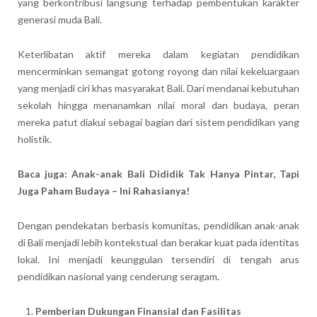
yang berkontribusi langsung terhadap pembentukan karakter
generasi muda Bali.
Keterlibatan aktif mereka dalam kegiatan pendidikan
mencerminkan semangat gotong royong dan nilai kekeluargaan
yang menjadi ciri khas masyarakat Bali. Dari mendanai kebutuhan
sekolah hingga menanamkan nilai moral dan budaya, peran
mereka patut diakui sebagai bagian dari sistem pendidikan yang
holistik.
Baca juga: Anak-anak Bali Dididik Tak Hanya Pintar, Tapi
Juga Paham Budaya – Ini Rahasianya!
Dengan pendekatan berbasis komunitas, pendidikan anak-anak
di Bali menjadi lebih kontekstual dan berakar kuat pada identitas
lokal. Ini menjadi keunggulan tersendiri di tengah arus
pendidikan nasional yang cenderung seragam.
Pemberian Dukungan Finansial dan Fasilitas