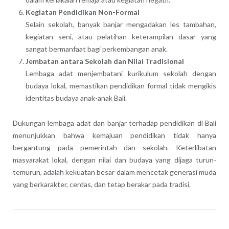
Kegiatan Pendidikan Non-Formal
Selain sekolah, banyak banjar mengadakan les tambahan,
kegiatan seni, atau pelatihan keterampilan dasar yang
sangat bermanfaat bagi perkembangan anak.
Jembatan antara Sekolah dan Nilai Tradisional
Lembaga adat menjembatani kurikulum sekolah dengan
budaya lokal, memastikan pendidikan formal tidak mengikis
identitas budaya anak-anak Bali.
Dukungan lembaga adat dan banjar terhadap pendidikan di Bali
menunjukkan bahwa kemajuan pendidikan tidak hanya
bergantung pada pemerintah dan sekolah. Keterlibatan
masyarakat lokal, dengan nilai dan budaya yang dijaga turun-
temurun, adalah kekuatan besar dalam mencetak generasi muda
yang berkarakter, cerdas, dan tetap berakar pada tradisi.