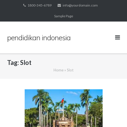
Skip
1800-345-6789
info@yourdomain.com
to
Sample Page
content
pendidikan indonesia
Tag:
Slot
Home
»
Slot