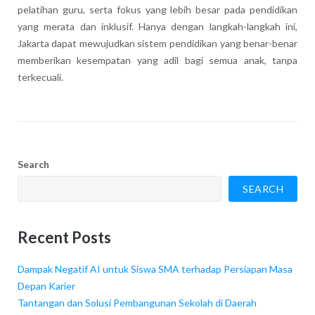
pelatihan guru, serta fokus yang lebih besar pada pendidikan
yang merata dan inklusif. Hanya dengan langkah-langkah ini,
Jakarta dapat mewujudkan sistem pendidikan yang benar-benar
memberikan kesempatan yang adil bagi semua anak, tanpa
terkecuali.
Search
SEARCH
Recent Posts
Dampak Negatif AI untuk Siswa SMA terhadap Persiapan Masa
Depan Karier
Tantangan dan Solusi Pembangunan Sekolah di Daerah