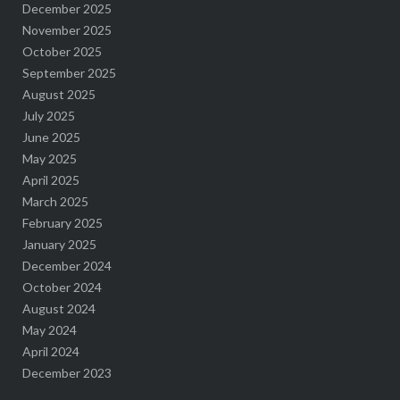
December 2025
November 2025
October 2025
September 2025
August 2025
July 2025
June 2025
May 2025
April 2025
March 2025
February 2025
January 2025
December 2024
October 2024
August 2024
May 2024
April 2024
December 2023