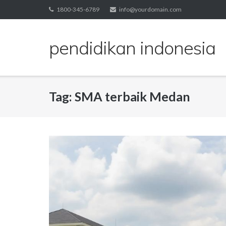
Skip
1800-345-6789
info@yourdomain.com
to
content
pendidikan indonesia
Tag:
SMA terbaik Medan