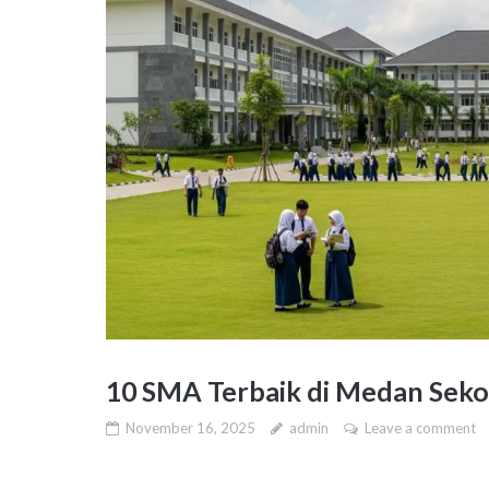
10 SMA Terbaik di Medan Seko
November 16, 2025
admin
Leave a comment