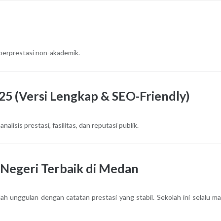
erprestasi non-akademik.
25 (Versi Lengkap & SEO-Friendly)
nalisis prestasi, fasilitas, dan reputasi publik.
Negeri Terbaik di Medan
unggulan dengan catatan prestasi yang stabil. Sekolah ini selalu m