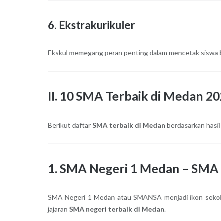
6. Ekstrakurikuler
Ekskul memegang peran penting dalam mencetak siswa b
II. 10 SMA Terbaik di Medan 20
Berikut daftar
SMA terbaik di Medan
berdasarkan hasil a
1. SMA Negeri 1 Medan – SMA 
SMA Negeri 1 Medan atau SMANSA menjadi ikon sekolah 
jajaran
SMA negeri terbaik di Medan
.