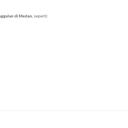
ggulan di Medan
, seperti: