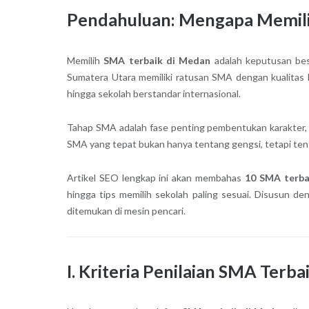
Pendahuluan: Mengapa Memili
Memilih
SMA terbaik di Medan
adalah keputusan bes
Sumatera Utara memiliki ratusan SMA dengan kualitas 
hingga sekolah berstandar internasional.
Tahap SMA adalah fase penting pembentukan karakter, p
SMA yang tepat bukan hanya tentang gengsi, tetapi te
Artikel SEO lengkap ini akan membahas
10 SMA terba
hingga tips memilih sekolah paling sesuai. Disusun d
ditemukan di mesin pencari.
I. Kriteria Penilaian SMA Terb