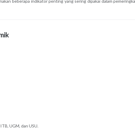
unakan beberapa indikator penting yang sering dipakai dalam pemeringk
mik
, ITB, UGM, dan USU.