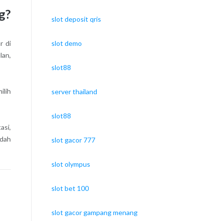
g?
slot deposit qris
slot demo
r di
lan,
slot88
ilih
server thailand
slot88
asi,
udah
slot gacor 777
slot olympus
slot bet 100
slot gacor gampang menang