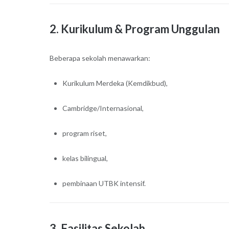
2. Kurikulum & Program Unggulan
Beberapa sekolah menawarkan:
Kurikulum Merdeka (Kemdikbud),
Cambridge/Internasional,
program riset,
kelas bilingual,
pembinaan UTBK intensif.
3. Fasilitas Sekolah