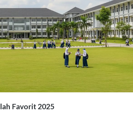
lah Favorit 2025