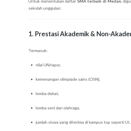
Untuk menentukan daftar
SMA terbaik di Medan
, dig
sekolah unggulan:
1. Prestasi Akademik & Non-Akade
Termasuk:
nilai UN/rapor,
kemenangan olimpiade sains (OSN),
lomba debat,
lomba seni dan olahraga,
jumlah siswa yang diterima di kampus top seperti UI