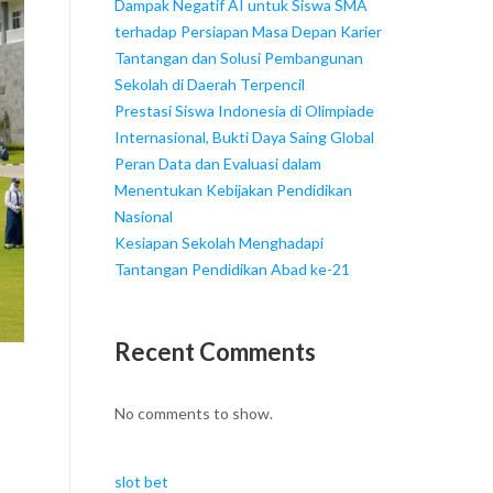
Dampak Negatif AI untuk Siswa SMA
terhadap Persiapan Masa Depan Karier
Tantangan dan Solusi Pembangunan
Sekolah di Daerah Terpencil
Prestasi Siswa Indonesia di Olimpiade
Internasional, Bukti Daya Saing Global
Peran Data dan Evaluasi dalam
Menentukan Kebijakan Pendidikan
Nasional
Kesiapan Sekolah Menghadapi
Tantangan Pendidikan Abad ke-21
Recent Comments
No comments to show.
slot bet