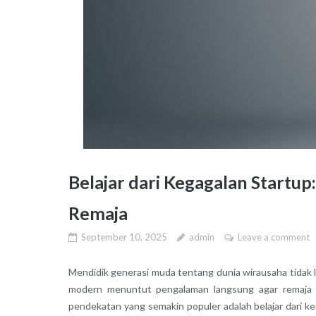
Belajar dari Kegagalan Startu
Remaja
September 10, 2025
admin
Leave a comment
Mendidik generasi muda tentang dunia wirausaha tidak l
modern menuntut pengalaman langsung agar remaja
pendekatan yang semakin populer adalah belajar dari k