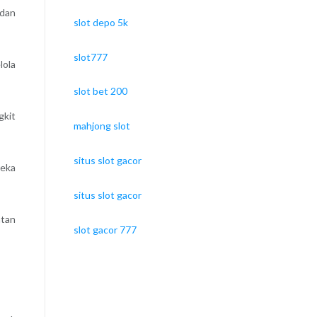
 dan
slot depo 5k
slot777
lola
slot bet 200
gkit
mahjong slot
situs slot gacor
reka
situs slot gacor
atan
slot gacor 777