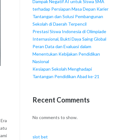
Dampak Negatif AI untuk Siswa SMA
terhadap Persiapan Masa Depan Karier
Tantangan dan Solusi Pembangunan
Sekolah di Daerah Terpencil
Prestasi Siswa Indonesia di Olimpiade
Internasional, Bukti Daya Saing Global
Peran Data dan Evaluasi dalam
Menentukan Kebijakan Pendidikan
Nasional
Kesiapan Sekolah Menghadapi
Tantangan Pendidikan Abad ke-21
Recent Comments
No comments to show.
Era
satu
lami
slot bet