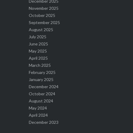
December 2025
November 2025
October 2025
September 2025
August 2025
July 2025
June 2025
May 2025
April 2025
March 2025
February 2025
January 2025
December 2024
October 2024
August 2024
May 2024
April 2024
December 2023