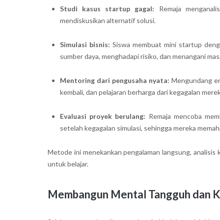
Studi kasus startup gagal:
Remaja menganalisi
mendiskusikan alternatif solusi.
Simulasi bisnis:
Siswa membuat mini startup denga
sumber daya, menghadapi risiko, dan menangani mas
Mentoring dari pengusaha nyata:
Mengundang entr
kembali, dan pelajaran berharga dari kegagalan merek
Evaluasi proyek berulang:
Remaja mencoba memba
setelah kegagalan simulasi, sehingga mereka memah
Metode ini menekankan pengalaman langsung, analisis 
untuk belajar.
Membangun Mental Tangguh dan K