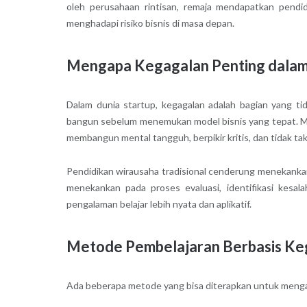
oleh perusahaan rintisan, remaja mendapatkan pendid
menghadapi risiko bisnis di masa depan.
Mengapa Kegagalan Penting dalam
Dalam dunia startup, kegagalan adalah bagian yang ti
bangun sebelum menemukan model bisnis yang tepat. M
membangun mental tangguh, berpikir kritis, dan tidak ta
Pendidikan wirausaha tradisional cenderung menekankan
menekankan pada proses evaluasi, identifikasi kesal
pengalaman belajar lebih nyata dan aplikatif.
Metode Pembelajaran Berbasis Ke
Ada beberapa metode yang bisa diterapkan untuk mengaj