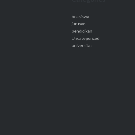
beasiswa
jurusan
pendidikan
Uncategorized
universitas