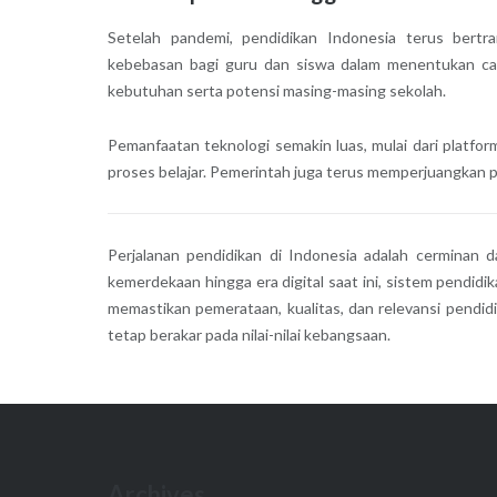
Setelah pandemi, pendidikan Indonesia terus bert
kebebasan bagi guru dan siswa dalam menentukan cara 
kebutuhan serta potensi masing-masing sekolah.
Pemanfaatan teknologi semakin luas, mulai dari platfor
proses belajar. Pemerintah juga terus memperjuangkan p
Perjalanan pendidikan di Indonesia adalah cerminan 
kemerdekaan hingga era digital saat ini, sistem pendi
memastikan pemerataan, kualitas, dan relevansi pendi
tetap berakar pada nilai-nilai kebangsaan.
Archives