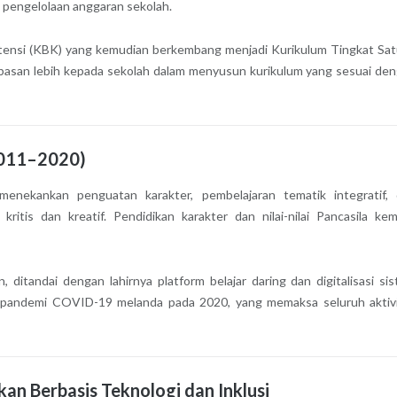
 pengelolaan anggaran sekolah.
etensi (KBK) yang kemudian berkembang menjadi Kurikulum Tingkat Sa
basan lebih kepada sekolah dalam menyusun kurikulum yang sesuai de
2011–2020)
nekankan penguatan karakter, pembelajaran tematik integratif,
tis dan kreatif. Pendidikan karakter dan nilai-nilai Pancasila kem
, ditandai dengan lahirnya platform belajar daring dan digitalisasi si
at pandemi COVID-19 melanda pada 2020, yang memaksa seluruh aktiv
an Berbasis Teknologi dan Inklusi