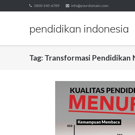
Skip
1800-345-6789
info@yourdomain.com
to
content
pendidikan indonesia
Tag:
Transformasi Pendidikan 