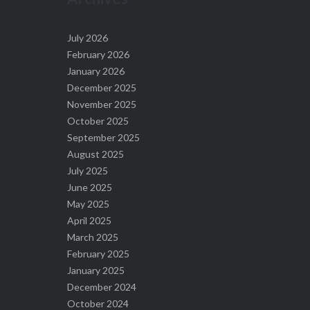
July 2026
February 2026
January 2026
December 2025
November 2025
October 2025
September 2025
August 2025
July 2025
June 2025
May 2025
April 2025
March 2025
February 2025
January 2025
December 2024
October 2024