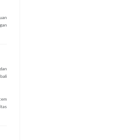
tuan
ngan
 dan
bali
stem
itas