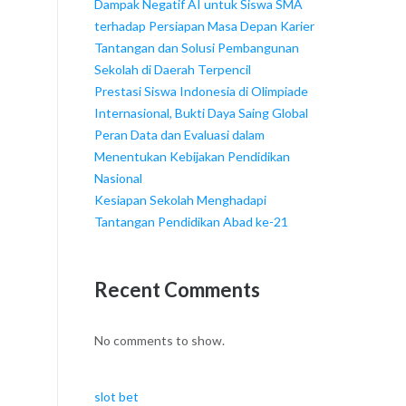
Dampak Negatif AI untuk Siswa SMA
terhadap Persiapan Masa Depan Karier
Tantangan dan Solusi Pembangunan
Sekolah di Daerah Terpencil
Prestasi Siswa Indonesia di Olimpiade
Internasional, Bukti Daya Saing Global
Peran Data dan Evaluasi dalam
Menentukan Kebijakan Pendidikan
Nasional
Kesiapan Sekolah Menghadapi
Tantangan Pendidikan Abad ke-21
Recent Comments
No comments to show.
slot bet