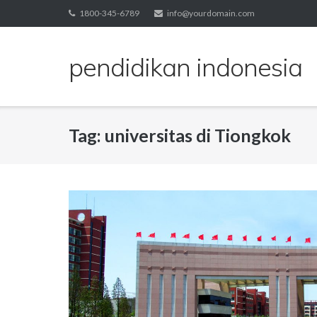
Skip
1800-345-6789
info@yourdomain.com
to
content
pendidikan indonesia
Tag:
universitas di Tiongkok