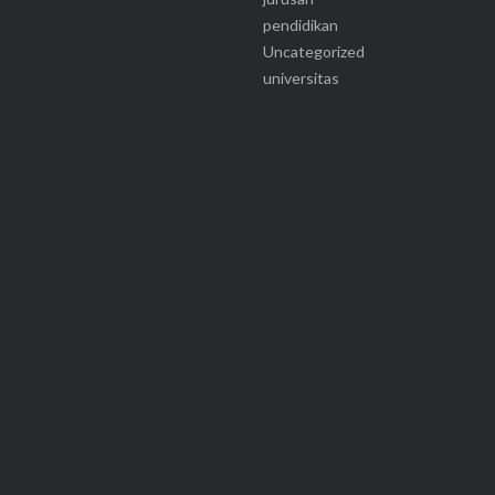
pendidikan
Uncategorized
universitas