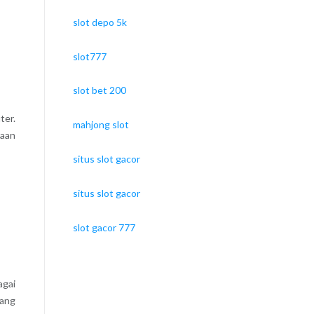
slot depo 5k
slot777
slot bet 200
ter.
mahjong slot
haan
situs slot gacor
situs slot gacor
slot gacor 777
agai
yang