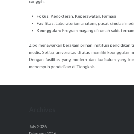
canggih.
Fokus:
Kedokteran, Keperawatan, Farmasi
Fasilitas:
Laboratorium anatomi, pusat simulasi med
Keunggulan:
Program magang di rumah sakit ternama 
Zibo menawarkan beragam pilihan institusi pendidikan ti
medis. Setiap universitas di atas memiliki keunggula
Dengan fasilitas yang modern dan kurikulum yang komp
menempuh pendidikan di Tiongkok.
Archives
July 2026
February 2026