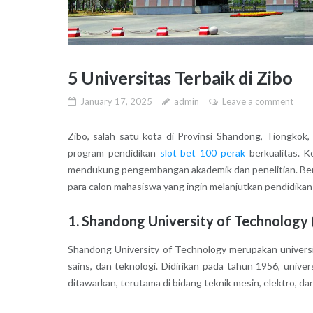
5 Universitas Terbaik di Zibo
January 17, 2025
admin
Leave a comment
Zibo, salah satu kota di Provinsi Shandong, Tiongkok
program pendidikan
slot bet 100 perak
berkualitas. K
mendukung pengembangan akademik dan penelitian. Beriku
para calon mahasiswa yang ingin melanjutkan pendidikan
1.
Shandong University of Technology
Shandong University of Technology merupakan universi
sains, dan teknologi. Didirikan pada tahun 1956, univer
ditawarkan, terutama di bidang teknik mesin, elektro, da