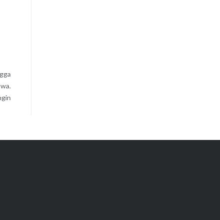
ngga
swa.
ngin