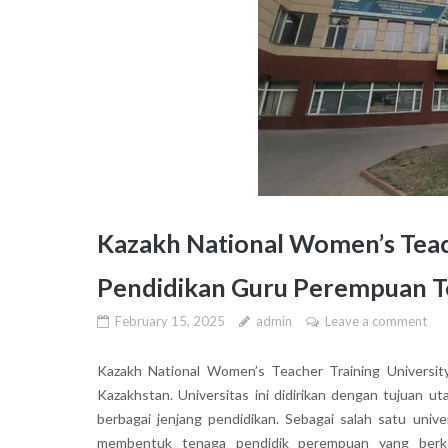
Kazakh National Women’s Teache
Pendidikan Guru Perempuan Te
February 15, 2025
admin
Leave a comment
Kazakh National Women’s Teacher Training University
Kazakhstan. Universitas ini didirikan dengan tujuan 
berbagai jenjang pendidikan. Sebagai salah satu uni
membentuk tenaga pendidik perempuan yang berko