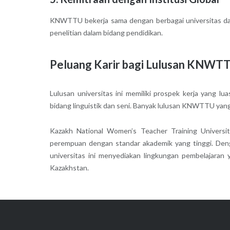
KNWTTU bekerja sama dengan berbagai universitas dan
penelitian dalam bidang pendidikan.
Peluang Karir bagi Lulusan KNWT
Lulusan universitas ini memiliki prospek kerja yang lua
bidang linguistik dan seni. Banyak lulusan KNWTTU yang 
Kazakh National Women’s Teacher Training University
perempuan dengan standar akademik yang tinggi. Denga
universitas ini menyediakan lingkungan pembelajaran
Kazakhstan.