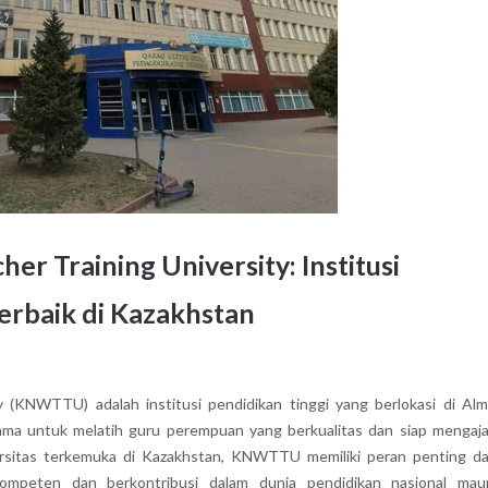
r Training University: Institusi
rbaik di Kazakhstan
 (KNWTTU) adalah institusi pendidikan tinggi yang berlokasi di Alm
utama untuk melatih guru perempuan yang berkualitas dan siap mengaja
versitas terkemuka di Kazakhstan, KNWTTU memiliki peran penting d
mpeten dan berkontribusi dalam dunia pendidikan nasional mau