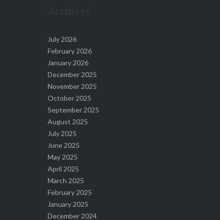
Archives
July 2026
February 2026
January 2026
December 2025
November 2025
October 2025
September 2025
August 2025
July 2025
June 2025
May 2025
April 2025
March 2025
February 2025
January 2025
December 2024