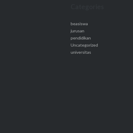
Categories
beasiswa
jurusan
pendidikan
Uncategorized
universitas