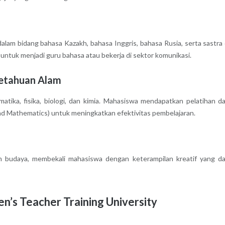
dalam bidang bahasa Kazakh, bahasa Inggris, bahasa Rusia, serta sastra
ar untuk menjadi guru bahasa atau bekerja di sektor komunikasi.
getahuan Alam
matika, fisika, biologi, dan kimia. Mahasiswa mendapatkan pelatihan d
d Mathematics) untuk meningkatkan efektivitas pembelajaran.
dan budaya, membekali mahasiswa dengan keterampilan kreatif yang d
’s Teacher Training University