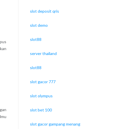
slot deposit qris
slot demo
slot88
mpus
pkan
server thailand
slot88
slot gacor 777
slot olympus
ngan
slot bet 100
ilmu
slot gacor gampang menang