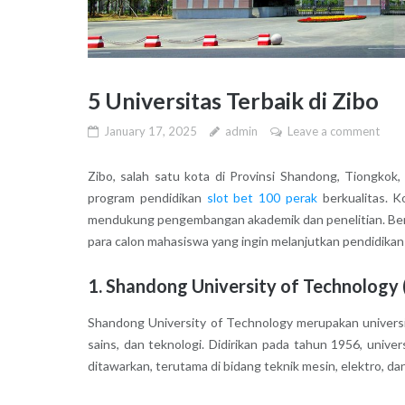
5 Universitas Terbaik di Zibo
January 17, 2025
admin
Leave a comment
Zibo, salah satu kota di Provinsi Shandong, Tiongkok
program pendidikan
slot bet 100 perak
berkualitas. K
mendukung pengembangan akademik dan penelitian. Beriku
para calon mahasiswa yang ingin melanjutkan pendidikan
1.
Shandong University of Technology
Shandong University of Technology merupakan universi
sains, dan teknologi. Didirikan pada tahun 1956, univer
ditawarkan, terutama di bidang teknik mesin, elektro, da