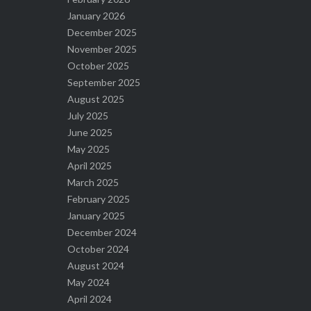
January 2026
December 2025
November 2025
October 2025
September 2025
August 2025
July 2025
June 2025
May 2025
April 2025
March 2025
February 2025
January 2025
December 2024
October 2024
August 2024
May 2024
April 2024