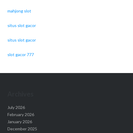
mahjong slot
situs slot gacor
situs slot gacor
slot gacor 777
Archives
July 2026
February 2026
January 2026
December 2025