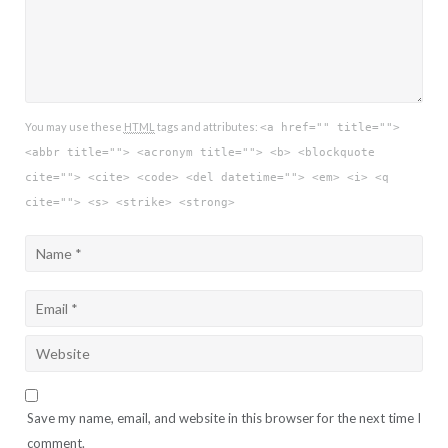
You may use these
HTML
tags and attributes:
<a href="" title="">
<abbr title=""> <acronym title=""> <b> <blockquote
cite=""> <cite> <code> <del datetime=""> <em> <i> <q
cite=""> <s> <strike> <strong>
Save my name, email, and website in this browser for the next time I
comment.