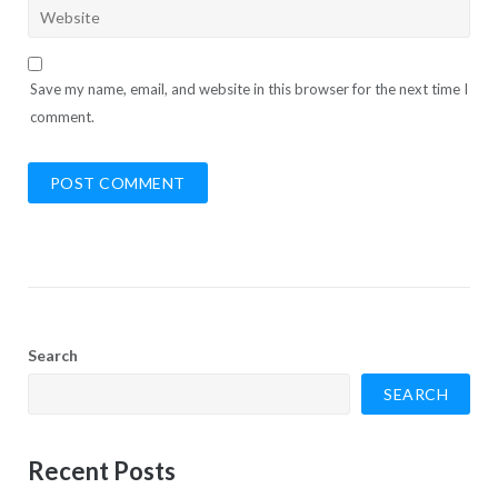
Save my name, email, and website in this browser for the next time I
comment.
Search
SEARCH
Recent Posts