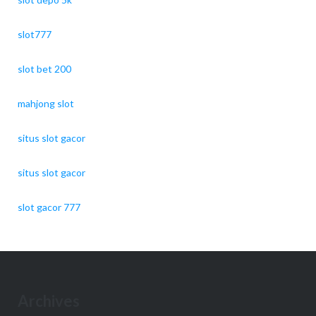
slot777
slot bet 200
mahjong slot
situs slot gacor
situs slot gacor
slot gacor 777
Archives