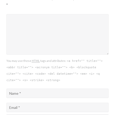
*
You may use these
HTML
tags and attributes:
<a href="" title="">
<abbr title=""> <acronym title=""> <b> <blockquote
cite=""> <cite> <code> <del datetime=""> <em> <i> <q
cite=""> <s> <strike> <strong>