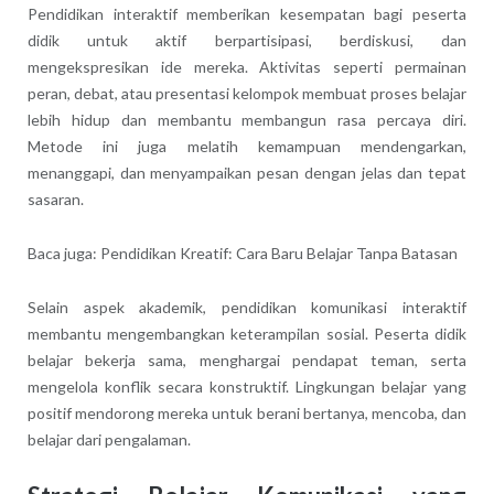
Pendidikan interaktif memberikan kesempatan bagi peserta
didik untuk aktif berpartisipasi, berdiskusi, dan
mengekspresikan ide mereka. Aktivitas seperti permainan
peran, debat, atau presentasi kelompok membuat proses belajar
lebih hidup dan membantu membangun rasa percaya diri.
Metode ini juga melatih kemampuan mendengarkan,
menanggapi, dan menyampaikan pesan dengan jelas dan tepat
sasaran.
Baca juga: Pendidikan Kreatif: Cara Baru Belajar Tanpa Batasan
Selain aspek akademik, pendidikan komunikasi interaktif
membantu mengembangkan keterampilan sosial. Peserta didik
belajar bekerja sama, menghargai pendapat teman, serta
mengelola konflik secara konstruktif. Lingkungan belajar yang
positif mendorong mereka untuk berani bertanya, mencoba, dan
belajar dari pengalaman.