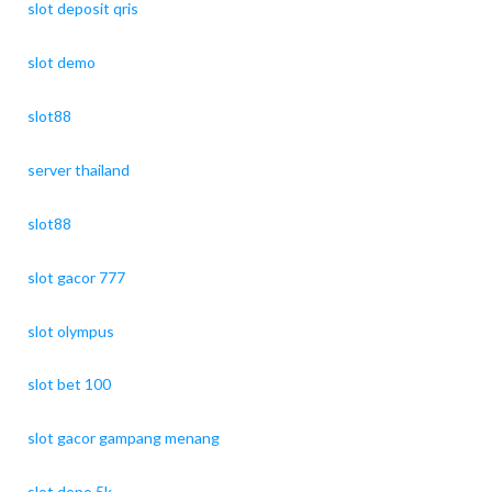
slot deposit qris
slot demo
slot88
server thailand
slot88
slot gacor 777
slot olympus
slot bet 100
slot gacor gampang menang
slot depo 5k