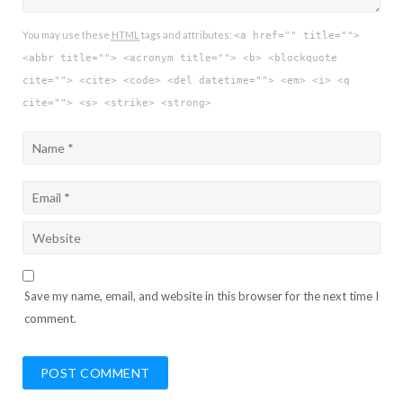
You may use these
HTML
tags and attributes:
<a href="" title="">
<abbr title=""> <acronym title=""> <b> <blockquote
cite=""> <cite> <code> <del datetime=""> <em> <i> <q
cite=""> <s> <strike> <strong>
Save my name, email, and website in this browser for the next time I
comment.