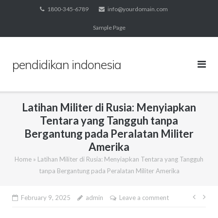
Skip
1800-345-6789
info@yourdomain.com
to
Sample Page
content
pendidikan indonesia
Latihan Militer di Rusia: Menyiapkan
Tentara yang Tangguh tanpa
Bergantung pada Peralatan Militer
Amerika
Home
»
Latihan Militer di Rusia: Menyiapkan Tentara yang Tangguh
tanpa Bergantung pada Peralatan Militer Amerika
Post
February 9, 2025
admin
Leave a comment
navig