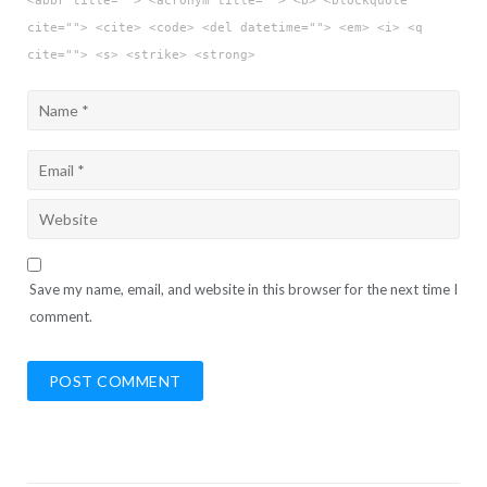
<abbr title=""> <acronym title=""> <b> <blockquote
cite=""> <cite> <code> <del datetime=""> <em> <i> <q
cite=""> <s> <strike> <strong>
Save my name, email, and website in this browser for the next time I
comment.