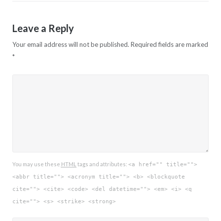
Leave a Reply
Your email address will not be published.
Required fields are marked
*
You may use these
HTML
tags and attributes:
<a href="" title="">
<abbr title=""> <acronym title=""> <b> <blockquote
cite=""> <cite> <code> <del datetime=""> <em> <i> <q
cite=""> <s> <strike> <strong>