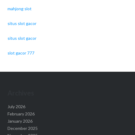
mahjong slot
situs slot gacor
situs slot gacor
slot gacor 777
Archives
July 2026
February 2026
January 2026
December 2025