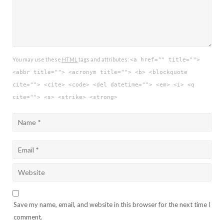
You may use these
HTML
tags and attributes:
<a href="" title="">
<abbr title=""> <acronym title=""> <b> <blockquote
cite=""> <cite> <code> <del datetime=""> <em> <i> <q
cite=""> <s> <strike> <strong>
Save my name, email, and website in this browser for the next time I
comment.