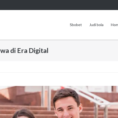
Sbobet
Judi bola
Ho
a di Era Digital