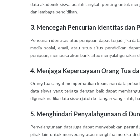
data akademik siswa adalah langkah penting untuk menj
dan lembaga pendidikan.
3.
Mencegah Pencurian Identitas dan 
Pencurian identitas atau penipuan dapat terjadi jika dat
media sosial, email, atau situs-situs pendidikan da
penipuan, membuka akun bank, atau menyalahgunakan da
4.
Menjaga Kepercayaan Orang Tua da
Orang tua sangat memperhatikan keamanan data pribadi
data siswa yang terjaga dengan baik dapat membang
digunakan. Jika data siswa jatuh ke tangan yang salah, h
5.
Menghindari Penyalahgunaan di Duni
Penyalahgunaan data juga dapat menyebabkan
perundu
pihak lain untuk menyerang atau menghina mereka di d