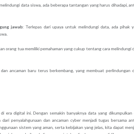
melindungi data siswa, ada beberapa tantangan yang harus dihadapi, an
ggung jawab
: Terlepas dari upaya untuk melindungi data, ada pihak 
swa.
dan orang tua memiliki pemahaman yang cukup tentang cara melindungi 
i dan ancaman baru terus berkembang, yang membuat perlindungan 
di era digital ini. Dengan semakin banyaknya data yang dikumpulkan
swa dari penyalahgunaan dan ancaman cyber menjadi tugas bersama an
enggunaan sistem yang aman, serta kebijakan yang jelas, kita dapat men