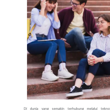
Di dunia yang semakin terhubung melalui teknol