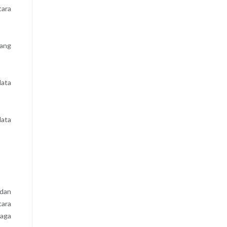
tara
yang
data
data
 dan
tara
jaga