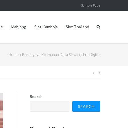
Sample Page
me
Mahjong
Slot Kamboja
Slot Thailand
Home
»
Pentingnya Keamanan Data Siswa di Era Digital
Post
navigation
Search
SEARCH