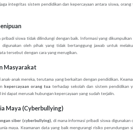
aga integritas sistem pendidikan dan kepercayaan antara siswa, orang 
Penipuan
a pribadi siswa tidak dilindungi dengan baik. Informasi yang dikumpulkan 
pat digunakan oleh pihak yang tidak bertanggung jawab untuk melak
ta tersebut dengan cara yang merugikan.
n Masyarakat
 anak-anak mereka, terutama yang berkaitan dengan pendidikan. Keam
un
kepercayaan orang tua
terhadap sekolah dan sistem pendidikan 
al ini dapat merusak hubungan kepercayaan yang sudah terjalin.
a Maya (Cyberbullying)
ngan siber (cyberbullying)
, di mana informasi pribadi siswa digunakan 
unia maya. Keamanan data yang baik mengurangi risiko perundungan s