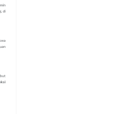
dmin
, di
iswa
luan
ebut
eksi