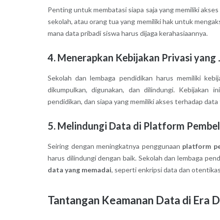
Penting untuk membatasi siapa saja yang memiliki akses
sekolah, atau orang tua yang memiliki hak untuk mengakse
mana data pribadi siswa harus dijaga kerahasiaannya.
4.
Menerapkan Kebijakan Privasi yang 
Sekolah dan lembaga pendidikan harus memiliki kebi
dikumpulkan, digunakan, dan dilindungi. Kebijakan 
pendidikan, dan siapa yang memiliki akses terhadap data
5.
Melindungi Data di Platform Pembel
Seiring dengan meningkatnya penggunaan
platform p
harus dilindungi dengan baik. Sekolah dan lembaga pen
data yang memadai
, seperti enkripsi data dan otentika
Tantangan Keamanan Data di Era Di