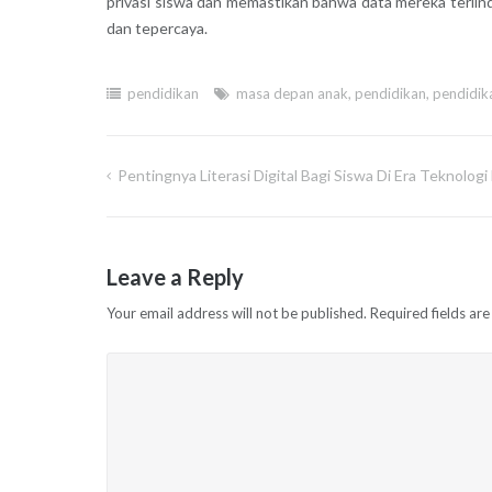
privasi siswa dan memastikan bahwa data mereka terlin
dan tepercaya.
pendidikan
masa depan anak
,
pendidikan
,
pendidik
Pentingnya Literasi Digital Bagi Siswa Di Era Teknolog
Post
navigation
Leave a Reply
Your email address will not be published.
Required fields ar