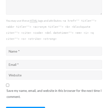
You may use these
HTML
tags and attributes:
<a href="" title="">
<abbr title=""> <acronym title=""> <b> <blockquote
cite=""> <cite> <code> <del datetime=""> <em> <i> <q
cite=""> <s> <strike> <strong>
Save my name, email, and website in this browser for the next time I
comment.