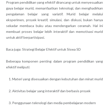
Program pendidikan yang efektif dirancang untuk menyesuaikan
gaya belajar murid, memanfaatkan teknologi, dan menghadirkan
pengalaman belajar yang variatif. Murid belajar melalui
eksperimen, proyek kreatif, simulasi, dan diskusi, bukan hanya
sekadar membaca buku atau mendengarkan ceramah. Hal ini
membuat proses belajar lebih interaktif dan memotivasi murid
untuk aktif berpartisipasi.
Baca juga: Strategi Belajar Efektif untuk Siswa SD
Beberapa komponen penting dalam program pendidikan yang
efektif meliputi:
Materi yang disesuaikan dengan kebutuhan dan minat murid
Aktivitas belajar yang interaktif dan berbasis proyek
Penggunaan teknologi dan media pembelajaran modern