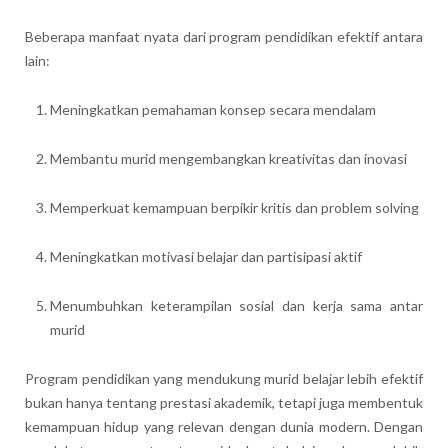
Beberapa manfaat nyata dari program pendidikan efektif antara
lain:
Meningkatkan pemahaman konsep secara mendalam
Membantu murid mengembangkan kreativitas dan inovasi
Memperkuat kemampuan berpikir kritis dan problem solving
Meningkatkan motivasi belajar dan partisipasi aktif
Menumbuhkan keterampilan sosial dan kerja sama antar
murid
Program pendidikan yang mendukung murid belajar lebih efektif
bukan hanya tentang prestasi akademik, tetapi juga membentuk
kemampuan hidup yang relevan dengan dunia modern. Dengan