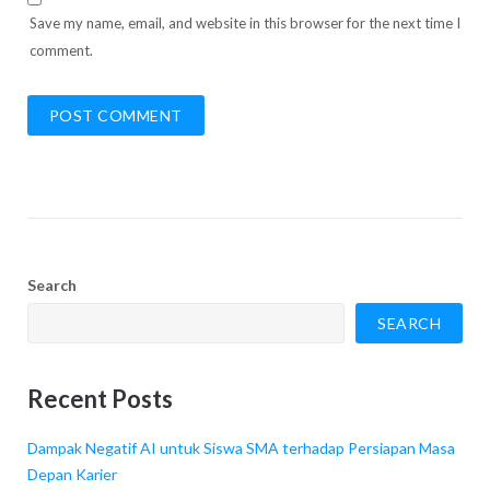
Save my name, email, and website in this browser for the next time I
comment.
Search
SEARCH
Recent Posts
Dampak Negatif AI untuk Siswa SMA terhadap Persiapan Masa
Depan Karier