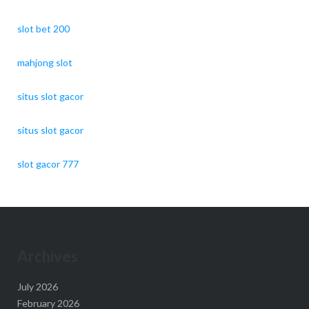
slot bet 200
mahjong slot
situs slot gacor
situs slot gacor
slot gacor 777
Archives
July 2026
February 2026