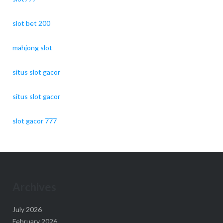
slot bet 200
mahjong slot
situs slot gacor
situs slot gacor
slot gacor 777
Archives
July 2026
February 2026