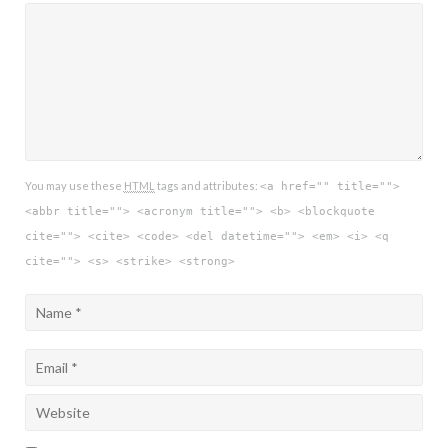
You may use these
HTML
tags and attributes:
<a href="" title="">
<abbr title=""> <acronym title=""> <b> <blockquote
cite=""> <cite> <code> <del datetime=""> <em> <i> <q
cite=""> <s> <strike> <strong>