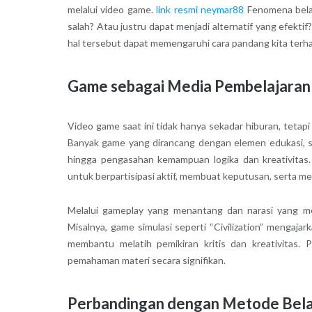
melalui video game.
link resmi neymar88
Fenomena belaj
salah? Atau justru dapat menjadi alternatif yang efekti
hal tersebut dapat memengaruhi cara pandang kita terh
Game sebagai Media Pembelajaran 
Video game saat ini tidak hanya sekadar hiburan, tetap
Banyak game yang dirancang dengan elemen edukasi, se
hingga pengasahan kemampuan logika dan kreativitas
untuk berpartisipasi aktif, membuat keputusan, serta mer
Melalui gameplay yang menantang dan narasi yang m
Misalnya, game simulasi seperti “Civilization” mengaja
membantu melatih pemikiran kritis dan kreativitas. 
pemahaman materi secara signifikan.
Perbandingan dengan Metode Belaj