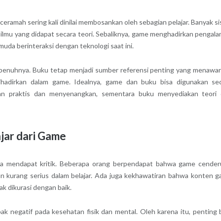
eramah sering kali dinilai membosankan oleh sebagian pelajar. Banyak s
 ilmu yang didapat secara teori. Sebaliknya, game menghadirkan pengal
muda berinteraksi dengan teknologi saat ini.
penuhnya. Buku tetap menjadi sumber referensi penting yang menawa
 dihadirkan dalam game. Idealnya, game dan buku bisa digunakan se
n praktis dan menyenangkan, sementara buku menyediakan teori
jar dari Game
juga mendapat kritik. Beberapa orang berpendapat bahwa game cende
n kurang serius dalam belajar. Ada juga kekhawatiran bahwa konten 
ak dikurasi dengan baik.
pak negatif pada kesehatan fisik dan mental. Oleh karena itu, penting 