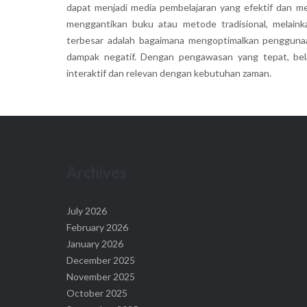
dapat menjadi media pembelajaran yang efektif dan m
menggantikan buku atau metode tradisional, melaink
terbesar adalah bagaimana mengoptimalkan pengguna
dampak negatif. Dengan pengawasan yang tepat, belaj
interaktif dan relevan dengan kebutuhan zaman.
Archives
July 2026
February 2026
January 2026
December 2025
November 2025
October 2025