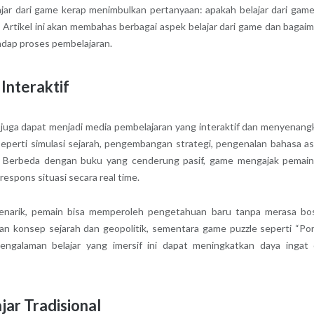
ar dari game kerap menimbulkan pertanyaan: apakah belajar dari game
f? Artikel ini akan membahas berbagai aspek belajar dari game dan bagai
adap proses pembelajaran.
Interaktif
i juga dapat menjadi media pembelajaran yang interaktif dan menyenang
perti simulasi sejarah, pengembangan strategi, pengenalan bahasa as
. Berbeda dengan buku yang cenderung pasif, game mengajak pemai
espons situasi secara real time.
enarik, pemain bisa memperoleh pengetahuan baru tanpa merasa bo
rkan konsep sejarah dan geopolitik, sementara game puzzle seperti “Por
Pengalaman belajar yang imersif ini dapat meningkatkan daya ingat
ar Tradisional