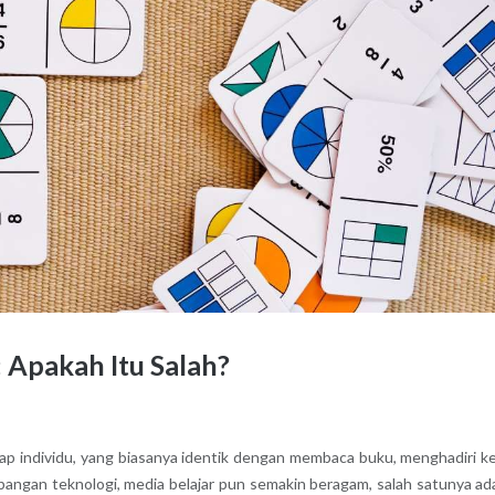
 Apakah Itu Salah?
ap individu, yang biasanya identik dengan membaca buku, menghadiri ke
bangan teknologi, media belajar pun semakin beragam, salah satunya ad