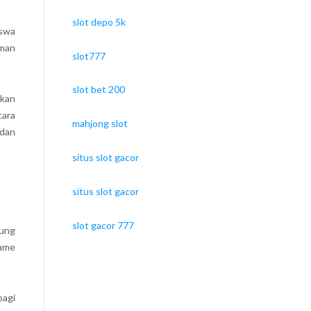
slot depo 5k
iswa
aman
slot777
slot bet 200
rkan
cara
mahjong slot
 dan
situs slot gacor
situs slot gacor
slot gacor 777
rung
game
bagi