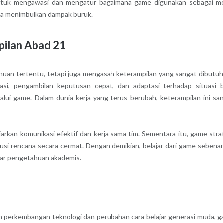
untuk mengawasi dan mengatur bagaimana game digunakan sebagai m
pa menimbulkan dampak buruk.
pilan Abad 21
ahuan tertentu, tetapi juga mengasah keterampilan yang sangat dibutu
si, pengambilan keputusan cepat, dan adaptasi terhadap situasi 
alui game. Dalam dunia kerja yang terus berubah, keterampilan ini sa
arkan komunikasi efektif dan kerja sama tim. Sementara itu, game stra
 rencana secara cermat. Dengan demikian, belajar dari game sebena
uar pengetahuan akademis.
gan perkembangan teknologi dan perubahan cara belajar generasi muda, 